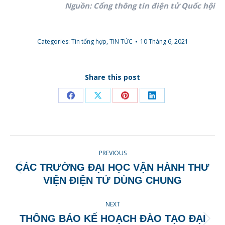
Nguồn: Cổng thông tin điện tử Quốc hội
Categories:
Tin tổng hợp
,
TIN TỨC
10 Tháng 6, 2021
Share this post
Share
Share
Share
Share
on
on
on
on
Facebook
X
Pinterest
LinkedIn
POST
PREVIOUS
NAVIGATION
CÁC TRƯỜNG ĐẠI HỌC VẬN HÀNH THƯ
Previous
VIỆN ĐIỆN TỬ DÙNG CHUNG
post:
NEXT
THÔNG BÁO KẾ HOẠCH ĐÀO TẠO ĐẠI
Next