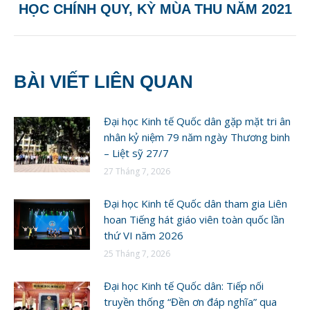
HỌC CHÍNH QUY, KỲ MÙA THU NĂM 2021
post:
BÀI VIẾT LIÊN QUAN
Đại học Kinh tế Quốc dân gặp mặt tri ân
nhân kỷ niệm 79 năm ngày Thương binh
– Liệt sỹ 27/7
27 Tháng 7, 2026
Đại học Kinh tế Quốc dân tham gia Liên
hoan Tiếng hát giáo viên toàn quốc lần
thứ VI năm 2026
25 Tháng 7, 2026
Đại học Kinh tế Quốc dân: Tiếp nối
truyền thống “Đền ơn đáp nghĩa” qua