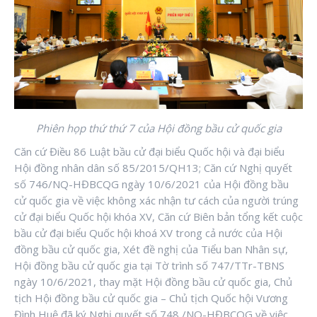
Phiên họp thứ thứ 7 của Hội đồng bầu cử quốc gia
Căn cứ Điều 86 Luật bầu cử đại biểu Quốc hội và đại biểu
Hội đồng nhân dân số 85/2015/QH13; Căn cứ Nghị quyết
số 746/NQ-HĐBCQG ngày 10/6/2021 của Hội đồng bầu
cử quốc gia về việc không xác nhận tư cách của người trúng
cử đại biểu Quốc hội khóa XV, Căn cứ Biên bản tổng kết cuộc
bầu cử đại biểu Quốc hội khoá XV trong cả nước của Hội
đồng bầu cử quốc gia, Xét đề nghị của Tiểu ban Nhân sự,
Hội đồng bầu cử quốc gia tại Tờ trình số 747/TTr-TBNS
ngày 10/6/2021, thay mặt Hội đồng bầu cử quốc gia, Chủ
tịch Hội đồng bầu cử quốc gia – Chủ tịch Quốc hội Vương
Đình Huệ đã ký Nghị quyết số 748 /NQ-HĐBCQG về việc