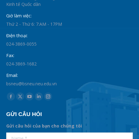
Kinh tế Quốc dân
Giờ làm việc:
Thứ 2 - Thứ 6: 7:AM - 17PM
Điện thoại:
024-3869-0055
Fax:
024-3869-1682
Email:
bsneu@bsneu.neu.edu.vn
Find us on:
Facebook
X
YouTube
Linkedin
Instagram
page
page
page
page
page
GỬI CÂU HỎI
opens
opens
opens
opens
opens
in
in
in
in
in
Gửi câu hỏi của bạn cho chúng tôi
new
new
new
new
new
supertotobet
Name *