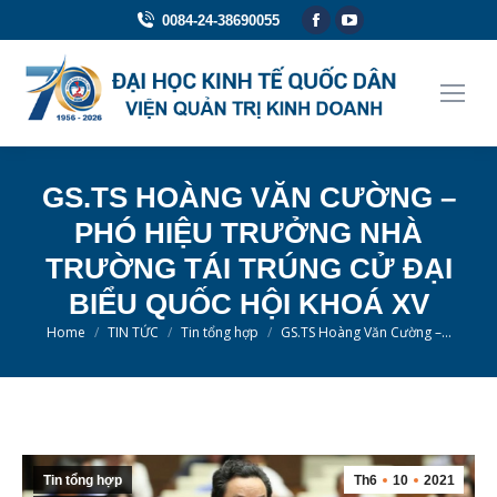
Facebook
YouTube
0084-24-38690055
page
page
opens
opens
in
in
new
new
window
window
GS.TS HOÀNG VĂN CƯỜNG –
PHÓ HIỆU TRƯỞNG NHÀ
TRƯỜNG TÁI TRÚNG CỬ ĐẠI
BIỂU QUỐC HỘI KHOÁ XV
You are here:
Home
TIN TỨC
Tin tổng hợp
GS.TS Hoàng Văn Cường –…
Tin tổng hợp
Th6
10
2021