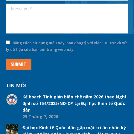
Message *
Bằng cách sử dụng mẫu này, bạn đồng ý với việc lưu trữ và xử
lý dữ liệu của bạn bởi trang web này.
SUBMIT
TIN MỚI
Kế hoạch Tinh giản biên chế năm 2026 theo Nghị
định số 154/2025/NĐ-CP tại Đại học Kinh tế Quốc
dân
29 Tháng 7, 2026
Đại học Kinh tế Quốc dân gặp mặt tri ân nhân kỷ