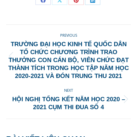
Share
Share
Share
Share
on
on
on
on
Facebook
X
Pinterest
LinkedIn
POST
PREVIOUS
NAVIGATION
TRƯỜNG ĐẠI HỌC KINH TẾ QUỐC DÂN
TỔ CHỨC CHƯƠNG TRÌNH TRAO
Previous
THƯỞNG CON CÁN BỘ, VIÊN CHỨC ĐẠT
post:
THÀNH TÍCH TRONG HỌC TẬP NĂM HỌC
2020-2021 VÀ ĐÓN TRUNG THU 2021
NEXT
HỘI NGHỊ TỔNG KẾT NĂM HỌC 2020 –
Next
2021 CỤM THI ĐUA SỐ 4
post: