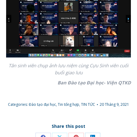
Tân sinh viên chụp ảnh lưu niệm cùng Cựu Sinh viên cuối
buổi giao lưu
Ban Đào tạo Đại học- Viện QTKD
Categories:
Đào tạo đại học
,
Tin tổng hợp
,
TIN TỨC
20 Tháng 9, 2021
Share this post