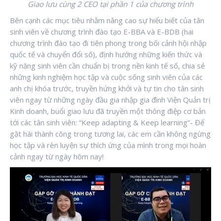
Giao lưu cùng 2 CEO tại phần 1 của chương trình
Bên cạnh các mục tiêu nhằm nâng cao sự hiểu biết của tân
sinh viên về chương trình đào tạo E-BBA và E-BDB (hai
chương trình đào tạo đi tiên phong trong bối cảnh hội nhập
quốc tế và chuyển đổi số), định hướng những kiến thức và
kỹ năng sinh viên cần chuẩn bị trong nền kinh tế số, chia sẻ
những kinh nghiệm học tập và cuộc sống sinh viên của các
anh chị khóa trước, truyền hứng khởi và tự tin cho tân sinh
viên ngay từ những ngày đầu gia nhập gia đình Viện Quản trị
Kinh doanh, buổi giao lưu đã truyền một thông điệp cơ bản
tới các tân sinh viên: “Keep adapting & Keep learning”- Để
gặt hái thành công trong tương lai, các em cần không ngừng
học tập và rèn luyện sự thích ứng của mình trong mọi hoàn
cảnh ngay từ ngày hôm nay!