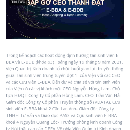
TIN TỨC
Trong kế hoạch các hoạt động định hướng tân sinh viên E-
BBA và E-BDB (khóa 63) , sáng ngày 19 tháng 9 năm 2021,
Viện Quản trị Kinh doanh tổ chức buổi giao lưu truyền thống
giữa Tân sinh viên trúng tuyển đợt 1 của Viện với các CEO
và các Cựu viên E-BBA. Đến dự và chia sẻ với tân sinh viên
của Viện có các vị khách mời: CEO Nguyễn Hồng Lam- Chủ
tịch HĐQT Công ty Cổ phần Hồng Lam, CEO Trần Văn Hải-
Giám đốc Công ty Cổ phần Truyền thông số (VDATA), Cựu
sinh viên E-BBA khoá 2 Cấn Lan Anh- Giám đốc Công ty
TNHH Tư vấn và Giáo dục PASS và Cựu sinh viên E-BBA
khoá 4 Nguyễn Quang Lộc- Trưởng phòng kinh doanh Công
ty Nội thất cao cấp DEFA. Về phía Viện Quản trị Kinh doanh