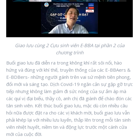
Giao lưu cùng 2 Cựu sinh viên E-BBA tại phần 2 của
chương trình
Buổi giao lưu đã diễn ra trong không khí rất sôi nổi, hào
hứng và đúng với khí thế, truyền thống của các E-BBAers &
E-BDBers- những người gánh trên vai sứ mệnh tiên phong,
đổi mới và sáng tạo. Dịch Covid-19 ngăn cản sự gặp gỡ trực
tiếp nhưng không làm giảm đi sức nóng của sự ấm áp mà
các quí vị đại biểu, thầy cô, anh chị đã giành để chào đón các
tân sinh viên. Kết thúc buổi giao lưu, mặc dù còn nhiều câu
hỏi nữa được đặt ra cho các vị khách mời, buổi giao lưu vẫn
phải khép lại với nhiều lưu luyến, thắp lên trong mỗi tân sinh
viên nhiệt huyết, niềm tin và động lực trước một cánh cửa
mới của cuộc đời.