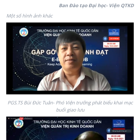
Ban Đào tạo Đại học- Viện QTKD
Một số hình ảnh
khác
PGS.TS Bùi Đức Tuân- Phó Viện trưởng phát biểu khai mạc
buổi giao lưu