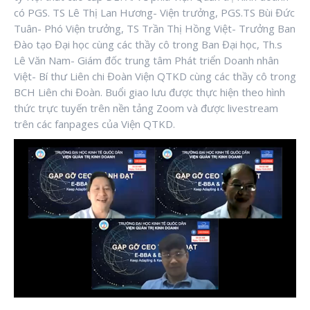
có PGS. TS Lê Thị Lan Hương- Viện trưởng, PGS.TS Bùi Đức
Tuân- Phó Viện trưởng, TS Trần Thị Hồng Việt- Trưởng Ban
Đào tạo Đại học cùng các thầy cô trong Ban Đại học, Th.s
Lê Văn Nam- Giám đốc trung tâm Phát triển Doanh nhân
Việt- Bí thư Liên chi Đoàn Viện QTKD cùng các thầy cô trong
BCH Liên chi Đoàn. Buổi giao lưu được thực hiện theo hình
thức trực tuyến trên nền tảng Zoom và được livestream
trên các fanpages của Viện QTKD.