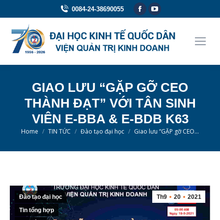
Facebook
YouTube
0084-24-38690055
page
page
opens
opens
in
in
new
new
window
window
GIAO LƯU “GẶP GỠ CEO
THÀNH ĐẠT” VỚI TÂN SINH
VIÊN E-BBA & E-BDB K63
You are here:
Home
TIN TỨC
Đào tạo đại học
Giao lưu “GẶP gỡ CEO…
Đào tạo đại học
Th9
20
2021
Tin tổng hợp