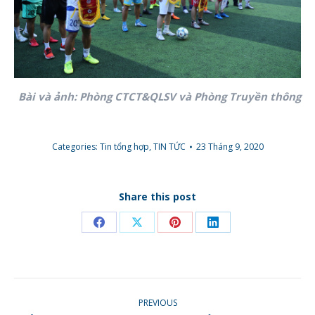
Bài và ảnh: Phòng CTCT&QLSV và Phòng Truyền thông
Categories:
Tin tổng hợp
,
TIN TỨC
23 Tháng 9, 2020
Share this post
Share
Share
Share
Share
on
on
on
on
Facebook
X
Pinterest
LinkedIn
POST
PREVIOUS