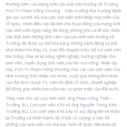
thường niên của Mạng lưới cựu sinh viên hướng về Trường.
PGS.TS Phạm Hồng Chương – Hiệu trưởng nhà trường đánh
giá cao sự kết nối của cựu sinh viên trên khắp mọi miền của
tổ quốc, chính điều này đã làm cho hoạt động của mạng lưới
cựu sinh viên ngày càng đa dạng, phong phú và đi vào chiều
sâu. Đặc biệt những tình cảm của cựu sinh viên hướng về
Trường đã được cụ thể hóa bằng những hành động cụ thể
như: thăm hỏi thầy cô, trao đổi chuyên môn, hỗ trợ sinh viên
học bổng, chia sẻ kỹ năng nghề nghiệp, hướng nghiệp cho
sinh viên, tuyển dụng sinh viên sau khi ra trường. Nhân dịp
này, PGS.TS Phạm Hồng Chương chúc các cựu sinh viên của
Nhà trường thật nhiều sức khỏe, vượt qua những khó khăn
của đại dịch Covid-19, sớm ổn định tổ chức, doanh nghiệp
để đóng góp nhiều hơn nữa vào sự phát triển của đất nước.
Thay mặt cho các cựu sinh viên, ông Phạm Công Toàn –
Trưởng BLL Cựu sinh viên K39 và ông Nguyễn Trung Kiên –
Trưởng BLL Cựu sinh viên K46 bày tỏ xúc động khi về thăm
lại Trường và nhấn mạnh, dù ở bất cứ cương vị nào thì
những cựu sinh viên của Đại học Kinh tế Quốc dân luôn nỗ