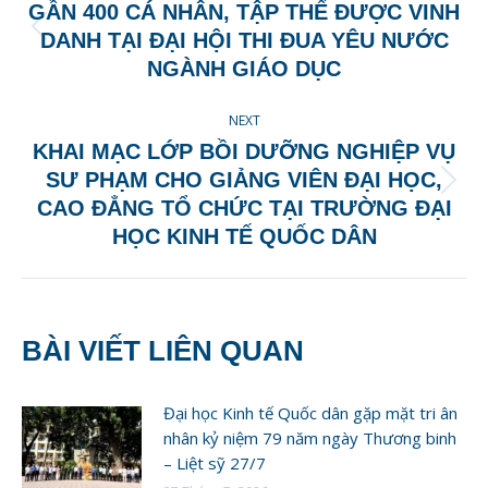
NAVIGATION
GẦN 400 CÁ NHÂN, TẬP THỂ ĐƯỢC VINH
Previous
DANH TẠI ĐẠI HỘI THI ĐUA YÊU NƯỚC
post:
NGÀNH GIÁO DỤC
NEXT
KHAI MẠC LỚP BỒI DƯỠNG NGHIỆP VỤ
SƯ PHẠM CHO GIẢNG VIÊN ĐẠI HỌC,
Next
CAO ĐẲNG TỔ CHỨC TẠI TRƯỜNG ĐẠI
post:
HỌC KINH TẾ QUỐC DÂN
BÀI VIẾT LIÊN QUAN
Đại học Kinh tế Quốc dân gặp mặt tri ân
nhân kỷ niệm 79 năm ngày Thương binh
– Liệt sỹ 27/7