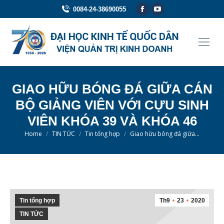
Facebook
YouTube
0084-24-38690055
page
page
opens
opens
in
in
new
new
window
window
GIAO HỮU BÓNG ĐÁ GIỮA CÁN
BỘ GIẢNG VIÊN VỚI CỰU SINH
VIÊN KHÓA 39 VÀ KHÓA 46
You are here:
Home
TIN TỨC
Tin tổng hợp
Giao hữu bóng đá giữa…
Tin tổng hợp
Th9
23
2020
TIN TỨC