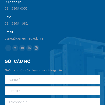
Điện thoại:
024-3869-0055
Fax:
024-3869-1682
Email:
bsneu@bsneu.neu.edu.vn
Find us on:
Facebook
X
YouTube
Linkedin
Instagram
page
page
page
page
page
GỬI CÂU HỎI
opens
opens
opens
opens
opens
in
in
in
in
in
Gửi câu hỏi của bạn cho chúng tôi
new
new
new
new
new
supertotobet
Name *
betist
window
window
window
window
window
E-mail *
Telephone *