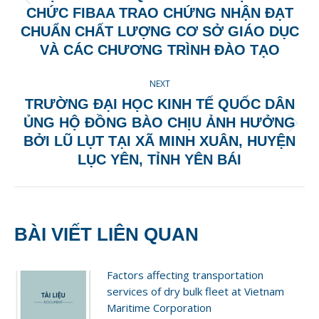
Previous
CHỨC FIBAA TRAO CHỨNG NHẬN ĐẠT
post:
CHUẨN CHẤT LƯỢNG CƠ SỞ GIÁO DỤC
VÀ CÁC CHƯƠNG TRÌNH ĐÀO TẠO
NEXT
TRƯỜNG ĐẠI HỌC KINH TẾ QUỐC DÂN
ỦNG HỘ ĐỒNG BÀO CHỊU ẢNH HƯỞNG
Next
BỞI LŨ LỤT TẠI XÃ MINH XUÂN, HUYỆN
post:
LỤC YÊN, TỈNH YÊN BÁI
BÀI VIẾT LIÊN QUAN
Factors affecting transportation
services of dry bulk fleet at Vietnam
Maritime Corporation