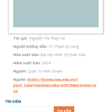
Tác giả :
Nguyễn Thị Thúy Hà
Người hướng dẫn:
TS. Phạm Sỹ Long
Nhà xuất bản:
Đại Học Kinh Tế Quốc Dân
Năm xuất bản:
2024
Ngành:
Quản Trị Kinh Doanh
Nguồn:
https://bsneu.neu.edu.vn/?
post_type=wpdmpro&p=63570&preview=tr
ue
TÌM KIẾM
TÌM KIẾM