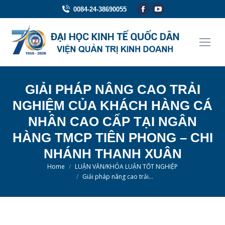
Facebook
YouTube
0084-24-38690055
page
page
opens
opens
in
in
new
new
window
window
GIẢI PHÁP NÂNG CAO TRẢI
NGHIỆM CỦA KHÁCH HÀNG CÁ
NHÂN CAO CẤP TẠI NGÂN
HÀNG TMCP TIÊN PHONG – CHI
NHÁNH THANH XUÂN
You are here:
Home
LUẬN VĂN/KHÓA LUẬN TỐT NGHIỆP
Giải pháp nâng cao trải…