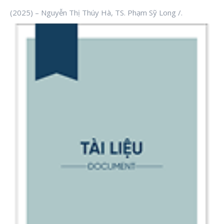
(2025) – Nguyễn Thị Thúy Hà, TS. Phạm Sỹ Long /.