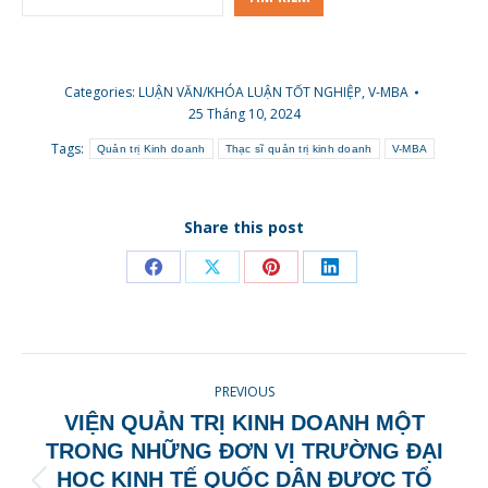
Categories:
LUẬN VĂN/KHÓA LUẬN TỐT NGHIỆP
,
V-MBA
25 Tháng 10, 2024
Tags:
Quản trị Kinh doanh
Thạc sĩ quản trị kinh doanh
V-MBA
Share this post
Share
Share
Share
Share
on
on
on
on
Facebook
X
Pinterest
LinkedIn
POST
PREVIOUS
NAVIGATION
VIỆN QUẢN TRỊ KINH DOANH MỘT
TRONG NHỮNG ĐƠN VỊ TRƯỜNG ĐẠI
HỌC KINH TẾ QUỐC DÂN ĐƯỢC TỔ