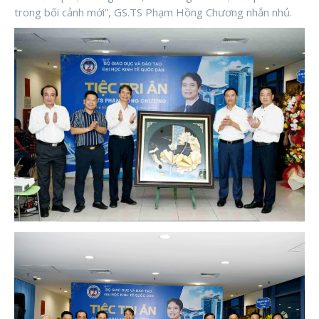
trong bối cảnh mới”, GS.TS Phạm Hồng Chương nhắn nhủ.