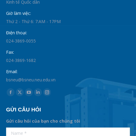
Kinh tế Quốc dân
Giờ làm việc:
Thứ 2 - Thứ 6: 7:AM - 17PM
Điện thoại:
024-3869-0055
Fax:
024-3869-1682
Email:
bsneu@bsneu.neu.edu.vn
Find us on:
Facebook
X
YouTube
Linkedin
Instagram
page
page
page
page
page
GỬI CÂU HỎI
opens
opens
opens
opens
opens
in
in
in
in
in
Gửi câu hỏi của bạn cho chúng tôi
new
new
new
new
new
supertotobet
Name *
betist
window
window
window
window
window