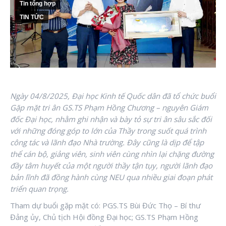
Tin tổng hợp
TIN TỨC
Ngày 04/8/2025, Đại học Kinh tế Quốc dân đã tổ chức buổi
Gặp mặt tri ân GS.TS Phạm Hồng Chương – nguyên Giám
đốc Đại học, nhằm ghi nhận và bày tỏ sự tri ân sâu sắc đối
với những đóng góp to lớn của Thầy trong suốt quá trình
công tác và lãnh đạo Nhà trường. Đây cũng l
à dịp để tập
thể cán bộ, giảng viên, sinh viên cùng nhìn lại chặng đường
đầy tâm huyết của một người thầy tận tụy, người lãnh đạo
bản lĩnh đã đồng hành cùng NEU qua nhiều giai đoạn phát
triển quan trọng.
Tham dự buổi gặp mặt có: PGS.TS Bùi Đức Thọ – Bí thư
Đảng ủy, Chủ tịch Hội đồng Đại học; GS.TS Phạm Hồng