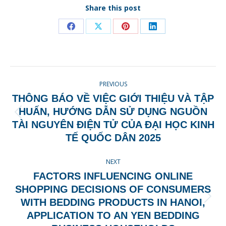
Share this post
Share
Share
Share
Share
on
on
on
on
Facebook
X
Pinterest
LinkedIn
POST
PREVIOUS
NAVIGATION
THÔNG BÁO VỀ VIỆC GIỚI THIỆU VÀ TẬP
HUẤN, HƯỚNG DẪN SỬ DỤNG NGUỒN
Previous
TÀI NGUYÊN ĐIỆN TỬ CỦA ĐẠI HỌC KINH
post:
TẾ QUỐC DÂN 2025
NEXT
FACTORS INFLUENCING ONLINE
SHOPPING DECISIONS OF CONSUMERS
Next
WITH BEDDING PRODUCTS IN HANOI,
post:
APPLICATION TO AN YEN BEDDING