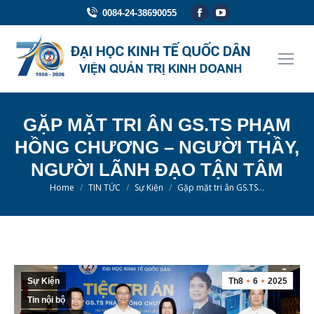
Facebook
YouTube
0084-24-38690055
page
page
opens
opens
in
in
new
new
window
window
GẶP MẶT TRI ÂN GS.TS PHẠM
HỒNG CHƯƠNG – NGƯỜI THẦY,
NGƯỜI LÃNH ĐẠO TẬN TÂM
You are here:
Home
TIN TỨC
Sự Kiện
Gặp mặt tri ân GS.TS…
Sự Kiện
Th8
6
2025
Tin nội bộ