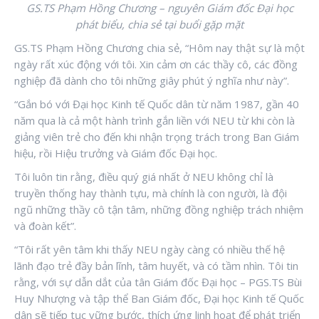
GS.TS Phạm Hồng Chương – nguyên Giám đốc Đại học
phát biểu, chia sẻ tại buổi gặp mặt
GS.TS Phạm Hồng Chương chia sẻ, “Hôm nay thật sự là một
ngày rất xúc động với tôi. Xin cảm ơn các thầy cô, các đồng
nghiệp đã dành cho tôi những giây phút ý nghĩa như này”.
“Gắn bó với Đại học Kinh tế Quốc dân từ năm 1987, gần 40
năm qua là cả một hành trình gắn liền với NEU từ khi còn là
giảng viên trẻ cho đến khi nhận trọng trách trong Ban Giám
hiệu, rồi Hiệu trưởng và Giám đốc Đại học.
Tôi luôn tin rằng, điều quý giá nhất ở NEU không chỉ là
truyền thống hay thành tựu, mà chính là con người, là đội
ngũ những thầy cô tận tâm, những đồng nghiệp trách nhiệm
và đoàn kết”.
“Tôi rất yên tâm khi thấy NEU ngày càng có nhiều thế hệ
lãnh đạo trẻ đầy bản lĩnh, tâm huyết, và có tầm nhìn. Tôi tin
rằng, với sự dẫn dắt của tân Giám đốc Đại học – PGS.TS Bùi
Huy Nhượng và tập thể Ban Giám đốc, Đại học Kinh tế Quốc
dân sẽ tiếp tục vững bước, thích ứng linh hoạt để phát triển