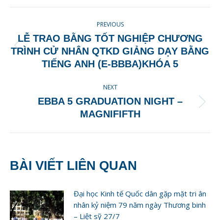
Facebook
X
Pinterest
LinkedIn
POST
PREVIOUS
NAVIGATION
LỄ TRAO BẰNG TỐT NGHIỆP CHƯƠNG
Previous
TRÌNH CỬ NHÂN QTKD GIẢNG DẠY BẰNG
post:
TIẾNG ANH (E-BBBA)KHÓA 5
NEXT
EBBA 5 GRADUATION NIGHT –
Next
MAGNIFIFTH
post:
BÀI VIẾT LIÊN QUAN
Đại học Kinh tế Quốc dân gặp mặt tri ân
nhân kỷ niệm 79 năm ngày Thương binh
– Liệt sỹ 27/7