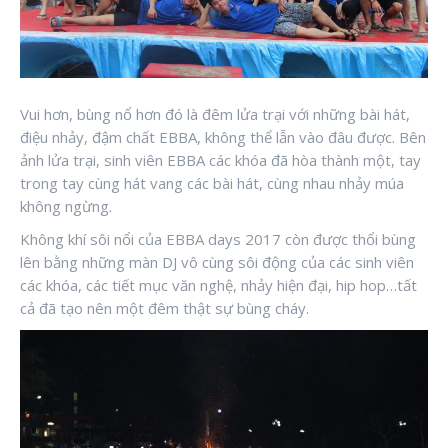
Vui hơn, bùng nổ hơn đó là đêm lửa trại với những bài hát,
điệu nhảy, đậm chất EBBA, không thể lẫn vào đâu được. Bên
ảnh lửa trại, sinh viên EBBA các khóa đã hòa thành một, tay
trong tay cùng hát vang các bài hát, cùng nhau nhảy múa
không ngừng.
Không khí sôi nổi của EBBA days 2017 còn được thổi bùng
lên bằng những màn DJ vô cùng sôi động của các sinh viên
các khóa, các tiết mục văn nghệ, nhảy hiện đại, hip hop…tất
cả đã tạo nên một đêm thật sự bùng cháy.