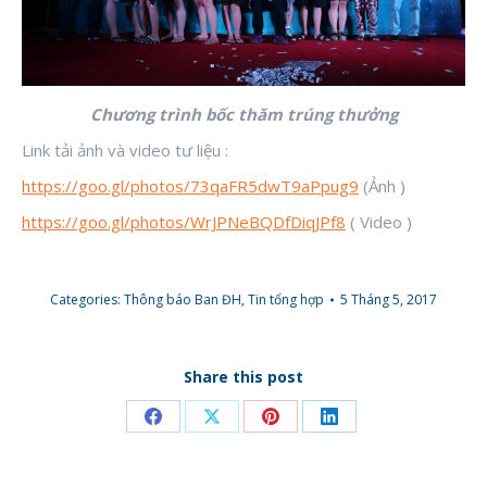
Chương trình bốc thăm trúng thưởng
Link tải ảnh và video tư liệu :
https://goo.gl/photos/73qaFR5dwT9aPpug9
(Ảnh )
https://goo.gl/photos/WrJPNeBQDfDiqJPf8
( Video )
Categories:
Thông báo Ban ĐH
,
Tin tổng hợp
5 Tháng 5, 2017
Share this post
Share
Share
Share
Share
on
on
on
on