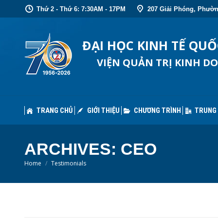
Thứ 2 - Thứ 6: 7:30AM - 17PM
207 Giải Phóng, Phườn
TRANG CHỦ
GIỚI THIỆU
CHƯƠNG TRÌNH
TRUNG
ĐẠI HỌC KINH TẾ QU
VIỆN QUẢN TRỊ KINH D
TRANG CHỦ
GIỚI THIỆU
CHƯƠNG TRÌNH
TRUNG
ARCHIVES:
CEO
You are here:
Home
Testimonials