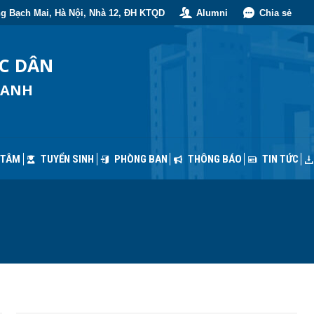
g Bạch Mai, Hà Nội, Nhà 12, ĐH KTQD
Alumni
Chia sẻ
 TÂM
TUYỂN SINH
PHÒNG BAN
THÔNG BÁO
TIN TỨC
ỐC DÂN
OANH
 TÂM
TUYỂN SINH
PHÒNG BAN
THÔNG BÁO
TIN TỨC