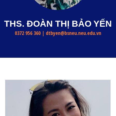
THS. ĐOÀN THỊ BẢO YẾN
0372 956 360‬‬ | dtbyen@bsneu.neu.edu.vn