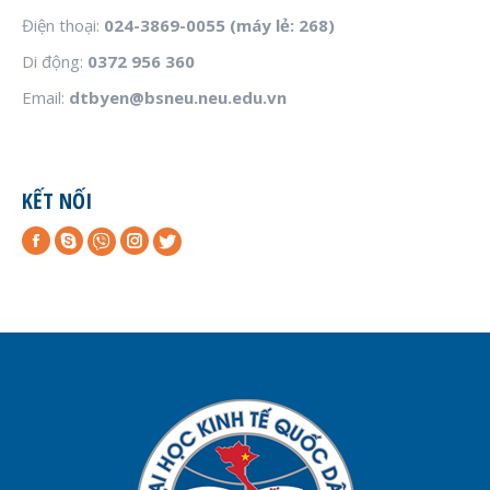
Điện thoại:
024-3869-0055 (máy lẻ: 268)
Di động:
0372 956 360‬
Email:
dtbyen@bsneu.neu.edu.vn
KẾT NỐI
Facebook
Skype
Instagram