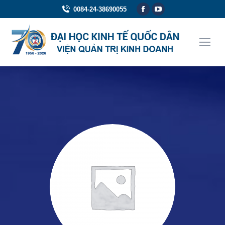
0084-24-38690055