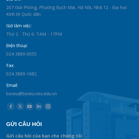
207 Giải Phóng, Phường Bạch Mai, Hà Nội, Nhà 12 - Đại học
Kinh tế Quốc dân
Giờ làm việc:
Thứ 2 - Thứ 6: 7:AM - 17PM
Điện thoại:
024-3869-0055
Fax:
024-3869-1682
Email:
bsneu@bsneu.neu.edu.vn
Find us on:
Facebook
X
YouTube
Linkedin
Instagram
page
page
page
page
page
GỬI CÂU HỎI
opens
opens
opens
opens
opens
in
in
in
in
in
Gửi câu hỏi của bạn cho chúng tôi