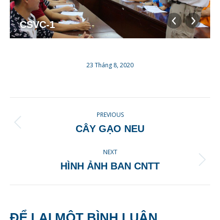
CSVC-1
23 Tháng 8, 2020
ALBUM
PREVIOUS
NAVIGATION
Previous
CÂY GẠO NEU
album:
NEXT
Next
HÌNH ẢNH BAN CNTT
album:
ĐỂ LẠI MỘT BÌNH LUẬN