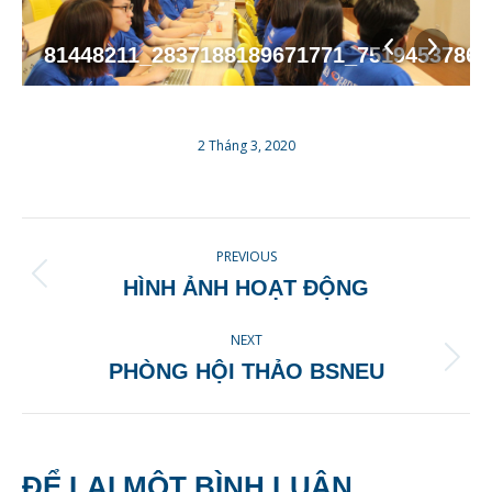
81448211_2837188189671771_7519453786
2 Tháng 3, 2020
ALBUM
PREVIOUS
NAVIGATION
Previous
HÌNH ẢNH HOẠT ĐỘNG
album:
NEXT
Next
PHÒNG HỘI THẢO BSNEU
album:
ĐỂ LẠI MỘT BÌNH LUẬN