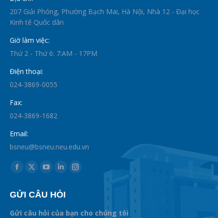
207 Giải Phóng, Phường Bạch Mai, Hà Nội, Nhà 12 - Đại học
Kinh tế Quốc dân
Giờ làm việc:
Thứ 2 - Thứ 6: 7:AM - 17PM
Điện thoại:
024-3869-0055
Fax:
024-3869-1682
Email:
bsneu@bsneu.neu.edu.vn
Find us on:
Facebook
X
YouTube
Linkedin
Instagram
page
page
page
page
page
GỬI CÂU HỎI
opens
opens
opens
opens
opens
in
in
in
in
in
Gửi câu hỏi của bạn cho chúng tôi