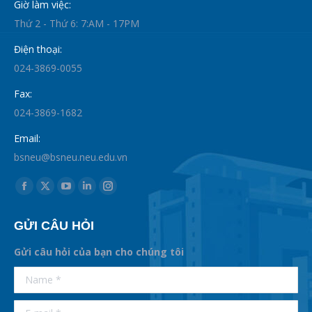
Giờ làm việc:
Thứ 2 - Thứ 6: 7:AM - 17PM
Điện thoại:
024-3869-0055
Fax:
024-3869-1682
Email:
bsneu@bsneu.neu.edu.vn
Find us on:
Facebook
X
YouTube
Linkedin
Instagram
page
page
page
page
page
GỬI CÂU HỎI
opens
opens
opens
opens
opens
in
in
in
in
in
Gửi câu hỏi của bạn cho chúng tôi
new
new
new
new
new
supertotobet
Name *
betist
window
window
window
window
window
E-mail *