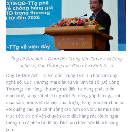
Ông Lê Đức Anh – Giám đốc Trung tâm Tin học và Công
nghệ số, Cục Thương mại điện tử và Kinh tế số
Ông Lê Đức Anh – Giám đốc Trung tâm Tin học và Công
nghệ số, Cục Thương mại điện tử và Kinh tế số (Bộ Công
Thương) cho rằng, thương mại điện tử đang phát triển
mạnh mẽ, song rất nhiều người tiêu dùng gặp trở ngại khi
mua sắm online. Đó là việc chất lượng hàng hóa kém hơn so
với quảng cáo; giá cả thường cao hơn so với việc mua bán
trực tiếp; chi phí vận chuyển cao; đặt hàng rắc rối; lo ngại
thông tin cá nhân bị tiết lộ; Dịch vụ chăm sóc khách hàng
kém…