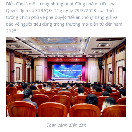
Diễn đàn là một trong những hoạt động nhằm triển khai
Quyết định số 319/QĐ-TTg ngày 29/3/2023 của Thủ
tướng Chính phủ về phê duyệt “Đề án chống hàng giả và
bảo vệ người tiêu dùng trong thương mại điện tử đến năm
2025”.
Toàn cảnh diễn đàn