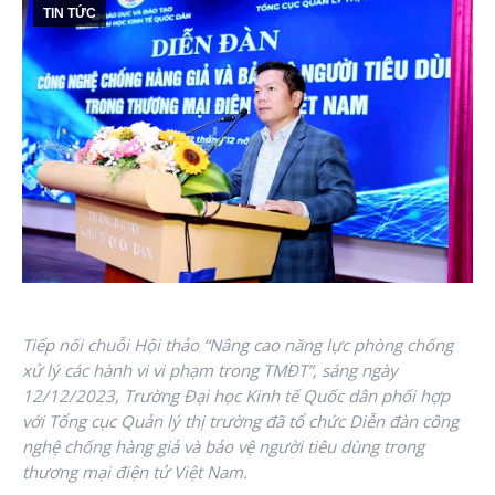
TIN TỨC
Tiếp nối chuỗi Hội thảo “Nâng cao năng lực phòng chống
xử lý các hành vi vi phạm trong TMĐT”, sáng ngày
12/12/2023, Trường Đại học Kinh tế Quốc dân phối hợp
với Tổng cục Quản lý thị trường đã tổ chức Diễn đàn công
nghệ chống hàng giả và bảo vệ người tiêu dùng trong
thương mại điện tử Việt Nam.