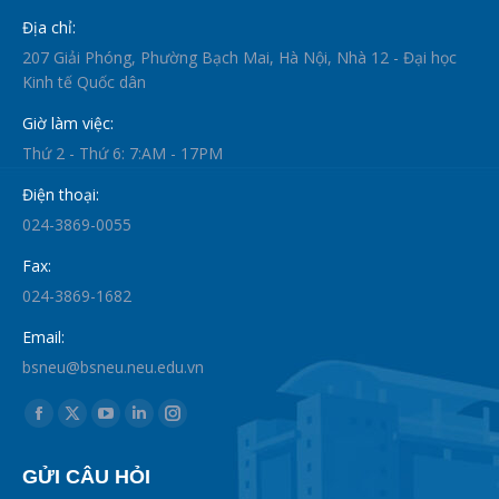
Địa chỉ:
207 Giải Phóng, Phường Bạch Mai, Hà Nội, Nhà 12 - Đại học
Kinh tế Quốc dân
Giờ làm việc:
Thứ 2 - Thứ 6: 7:AM - 17PM
Điện thoại:
024-3869-0055
Fax:
024-3869-1682
Email:
bsneu@bsneu.neu.edu.vn
Find us on:
Facebook
X
YouTube
Linkedin
Instagram
page
page
page
page
page
GỬI CÂU HỎI
opens
opens
opens
opens
opens