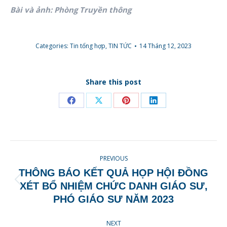
Bài và ảnh: Phòng Truyền thông
Categories:
Tin tổng hợp
,
TIN TỨC
14 Tháng 12, 2023
Share this post
Share
Share
Share
Share
on
on
on
on
Facebook
X
Pinterest
LinkedIn
POST
PREVIOUS
NAVIGATION
THÔNG BÁO KẾT QUẢ HỌP HỘI ĐỒNG
Previous
XÉT BỔ NHIỆM CHỨC DANH GIÁO SƯ,
post:
PHÓ GIÁO SƯ NĂM 2023
NEXT