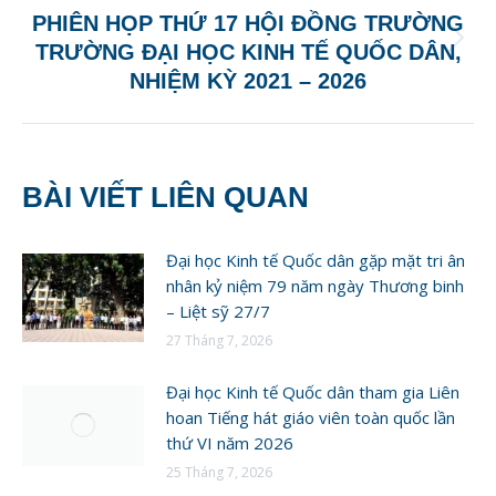
PHIÊN HỌP THỨ 17 HỘI ĐỒNG TRƯỜNG
Next
TRƯỜNG ĐẠI HỌC KINH TẾ QUỐC DÂN,
post:
NHIỆM KỲ 2021 – 2026
BÀI VIẾT LIÊN QUAN
Đại học Kinh tế Quốc dân gặp mặt tri ân
nhân kỷ niệm 79 năm ngày Thương binh
– Liệt sỹ 27/7
27 Tháng 7, 2026
Đại học Kinh tế Quốc dân tham gia Liên
hoan Tiếng hát giáo viên toàn quốc lần
thứ VI năm 2026
25 Tháng 7, 2026