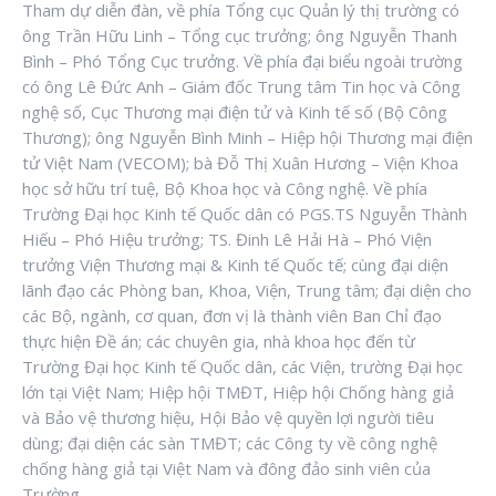
Tham dự diễn đàn, về phía Tổng cục Quản lý thị trường có
ông Trần Hữu Linh – Tổng cục trưởng; ông Nguyễn Thanh
Bình – Phó Tổng Cục trưởng. Về phía đại biểu ngoài trường
có ông Lê Đức Anh – Giám đốc Trung tâm Tin học và Công
nghệ số, Cục Thương mại điện tử và Kinh tế số (Bộ Công
Thương); ông Nguyễn Bình Minh – Hiệp hội Thương mại điện
tử Việt Nam (VECOM); bà Đỗ Thị Xuân Hương – Viện Khoa
học sở hữu trí tuệ, Bộ Khoa học và Công nghệ. Về phía
Trường Đại học Kinh tế Quốc dân có PGS.TS Nguyễn Thành
Hiếu – Phó Hiệu trưởng; TS. Đinh Lê Hải Hà – Phó Viện
trưởng Viện Thương mại & Kinh tế Quốc tế; cùng đại diện
lãnh đạo các Phòng ban, Khoa, Viện, Trung tâm; đại diện cho
các Bộ, ngành, cơ quan, đơn vị là thành viên Ban Chỉ đạo
thực hiện Đề án; các chuyên gia, nhà khoa học đến từ
Trường Đại học Kinh tế Quốc dân, các Viện, trường Đại học
lớn tại Việt Nam; Hiệp hội TMĐT, Hiệp hội Chống hàng giả
và Bảo vệ thương hiệu, Hội Bảo vệ quyền lợi người tiêu
dùng; đại diện các sàn TMĐT; các Công ty về công nghệ
chống hàng giả tại Việt Nam và đông đảo sinh viên của
Trường.