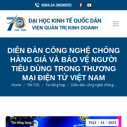
Facebook
YouTube
0084-24-38690055
page
page
opens
opens
in
in
new
new
window
window
DIỄN ĐÀN CÔNG NGHỆ CHỐNG
HÀNG GIẢ VÀ BẢO VỆ NGƯỜI
TIÊU DÙNG TRONG THƯƠNG
MẠI ĐIỆN TỬ VIỆT NAM
You are here:
Home
TIN TỨC
Tin tổng hợp
Diễn đàn công nghệ chống…
Tin tổng hợp
Th12
14
2023