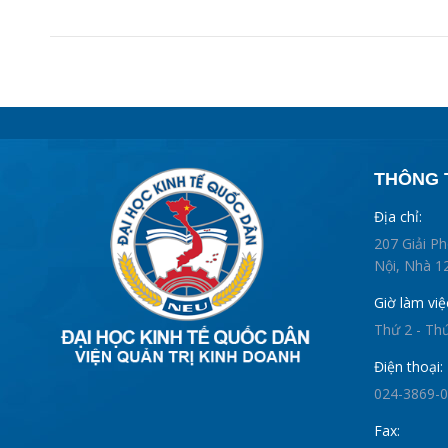
THÔNG T
Địa chỉ:
207 Giải P
Nội, Nhà 12
Giờ làm việ
Thứ 2 - Th
Điện thoại:
024-3869-
Fax: