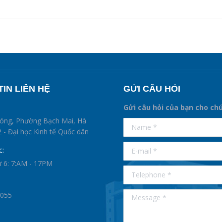
IN LIÊN HỆ
GỬI CÂU HỎI
Gửi câu hỏi của bạn cho ch
supertotobet
hóng, Phường Bạch Mai, Hà
Name *
betist
 - Đại học Kinh tế Quốc dân
E-mail *
c:
ứ 6: 7:AM - 17PM
Telephone *
Message *
0055