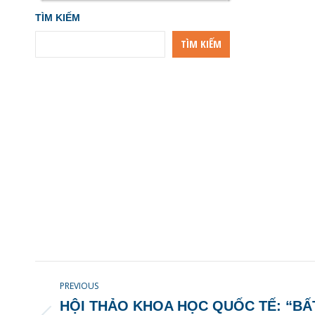
TÌM KIẾM
TÌM KIẾM
POST
PREVIOUS
NAVIGATION
HỘI THẢO KHOA HỌC QUỐC TẾ: “BẤ