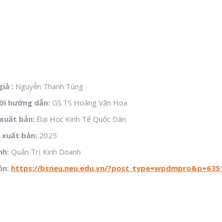
giả :
Nguyễn Thanh Tùng
i hướng dẫn:
GS.TS Hoàng Văn Hoa
xuất bản:
Đại Học Kinh Tế Quốc Dân
xuất bản:
2025
nh:
Quản Trị Kinh Doanh
ồn:
https://bsneu.neu.edu.vn/?post_type=wpdmpro&p=635