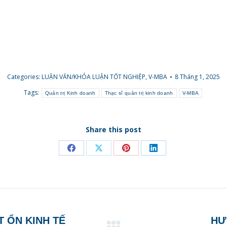
Categories:
LUẬN VĂN/KHÓA LUẬN TỐT NGHIỆP
,
V-MBA
8 Tháng 1, 2025
Tags:
Quản trị Kinh doanh
Thạc sĩ quản trị kinh doanh
V-MBA
Share this post
Share
Share
Share
Share
on
on
on
on
Facebook
X
Pinterest
LinkedIn
T ỔN KINH TẾ
HƯ