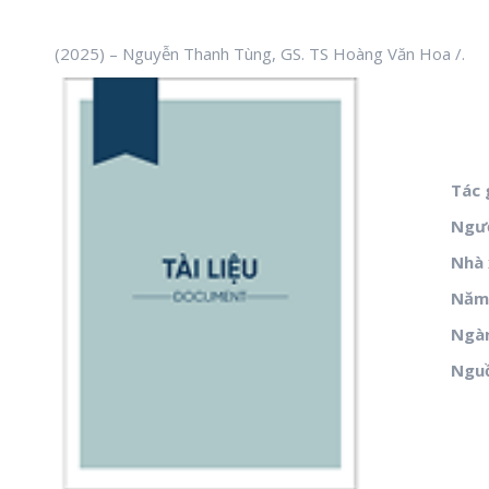
(2025) – Nguyễn Thanh Tùng, GS. TS Hoàng Văn Hoa /.
Tác 
Ngườ
Nhà 
Năm 
Ngà
Ngu