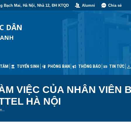
g Bạch Mai, Hà Nội, Nhà 12, ĐH KTQD
Alumni
Chia sẻ
 TÂM
TUYỂN SINH
PHÒNG BAN
THÔNG BÁO
TIN TỨC
ỐC DÂN
OANH
 TÂM
TUYỂN SINH
PHÒNG BAN
THÔNG BÁO
TIN TỨC
ÀM VIỆC CỦA NHÂN VIÊN 
TTEL HÀ NỘI
àm…