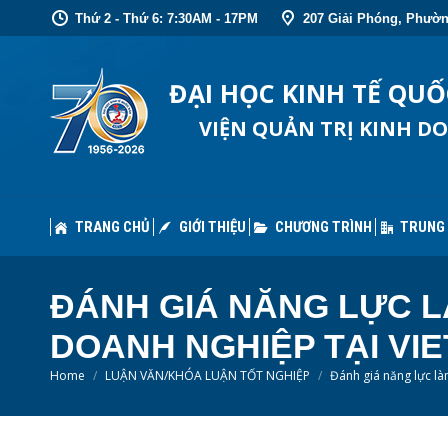
Thứ 2 - Thứ 6: 7:30AM - 17PM
207 Giải Phóng, Phườn
TRANG CHỦ
GIỚI THIỆU
CHƯƠNG TRÌNH
TRUNG
ĐẠI HỌC KINH TẾ QU
VIỆN QUẢN TRỊ KINH D
TRANG CHỦ
GIỚI THIỆU
CHƯƠNG TRÌNH
TRUNG
ĐÁNH GIÁ NĂNG LỰC L
DOANH NGHIỆP TẠI VIE
You are here:
Home
LUẬN VĂN/KHÓA LUẬN TỐT NGHIỆP
Đánh giá năng lực l