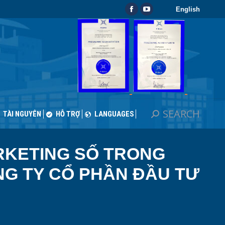
English
SEARCH
Search:
Facebook
YouTube
TÀI NGUYÊN
HỖ TRỢ
LANGUAGES
page
page
opens
opens
in
in
new
new
window
window
SEARCH
Search:
TÀI NGUYÊN
HỖ TRỢ
LANGUAGES
RKETING SỐ TRONG
NG TY CỔ PHẦN ĐẦU TƯ