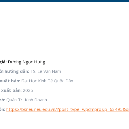
giả:
Dương Ngọc Hưng
i hướng dẫn:
TS. Lê Văn Nam
xuất bản:
Đại Học Kinh Tế Quốc Dân
xuất bản:
2025
nh:
Quản Trị Kinh Doanh
ồn:
https://bsneu.neu.edu.vn/?post_type=wpdmpro&p=63495&p