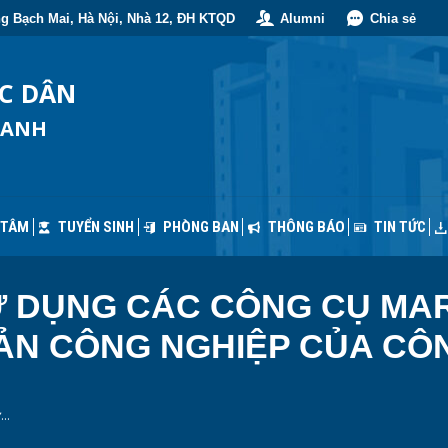
g Bạch Mai, Hà Nội, Nhà 12, ĐH KTQD
Alumni
Chia sẻ
 TÂM
TUYỂN SINH
PHÒNG BAN
THÔNG BÁO
TIN TỨC
ỐC DÂN
OANH
 TÂM
TUYỂN SINH
PHÒNG BAN
THÔNG BÁO
TIN TỨC
SỬ DỤNG CÁC CÔNG CỤ MA
ẢN CÔNG NGHIỆP CỦA CÔ
ử…