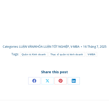
Categories:
LUẬN VĂN/KHÓA LUẬN TỐT NGHIỆP
,
V-MBA
16 Tháng 7, 2025
Tags:
Quản trị Kinh doanh
Thạc sĩ quản trị kinh doanh
V-MBA
Share this post
Share
Share
Share
Share
on
on
on
on
Facebook
X
Pinterest
LinkedIn