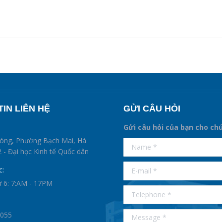
IN LIÊN HỆ
GỬI CÂU HỎI
Gửi câu hỏi của bạn cho ch
supertotobet
hóng, Phường Bạch Mai, Hà
Name *
betist
 - Đại học Kinh tế Quốc dân
E-mail *
c:
ứ 6: 7:AM - 17PM
Telephone *
Message *
0055