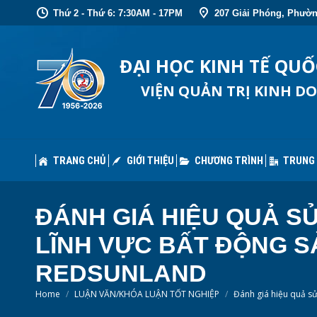
Thứ 2 - Thứ 6: 7:30AM - 17PM
207 Giải Phóng, Phườn
TRANG CHỦ
GIỚI THIỆU
CHƯƠNG TRÌNH
TRUNG
ĐẠI HỌC KINH TẾ QU
VIỆN QUẢN TRỊ KINH D
TRANG CHỦ
GIỚI THIỆU
CHƯƠNG TRÌNH
TRUNG
ĐÁNH GIÁ HIỆU QUẢ 
LĨNH VỰC BẤT ĐỘNG S
REDSUNLAND
You are here:
Home
LUẬN VĂN/KHÓA LUẬN TỐT NGHIỆP
Đánh giá hiệu quả s