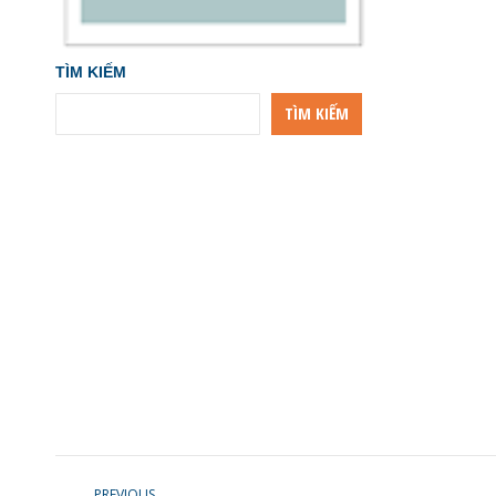
TÌM KIẾM
TÌM KIẾM
POST
PREVIOUS