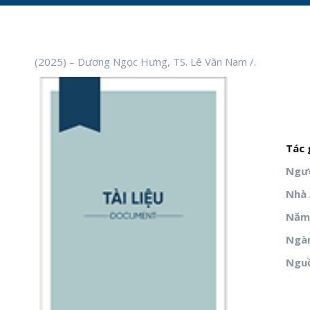
(2025) – Dương Ngọc Hưng, TS. Lê Văn Nam /.
Tác 
Ngườ
Nhà 
Năm 
Ngà
Ngu