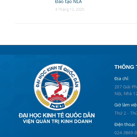
Đào tạo NLA
4 Tháng 12, 2025
THÔNG T
Địa chỉ:
207 Giải P
Nội, Nhà 12
Giờ làm việ
Thứ 2 - Th
Điện thoại:
024-3869-