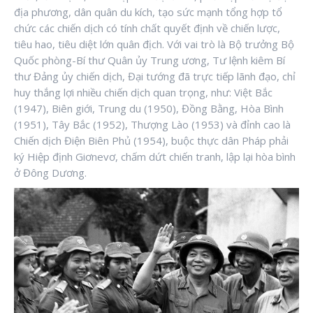
địa phương, dân quân du kích, tạo sức mạnh tổng hợp tổ
chức các chiến dịch có tính chất quyết định về chiến lược,
tiêu hao, tiêu diệt lớn quân địch. Với vai trò là Bộ trưởng Bộ
Quốc phòng-Bí thư Quân ủy Trung ương, Tư lệnh kiêm Bí
thư Đảng ủy chiến dịch, Đại tướng đã trực tiếp lãnh đạo, chỉ
huy thắng lợi nhiều chiến dịch quan trọng, như: Việt Bắc
(1947), Biên giới, Trung du (1950), Đồng Bằng, Hòa Bình
(1951), Tây Bắc (1952), Thượng Lào (1953) và đỉnh cao là
Chiến dịch Điện Biên Phủ (1954), buộc thực dân Pháp phải
ký Hiệp định Giơnevơ, chấm dứt chiến tranh, lập lại hòa bình
ở Đông Dương.