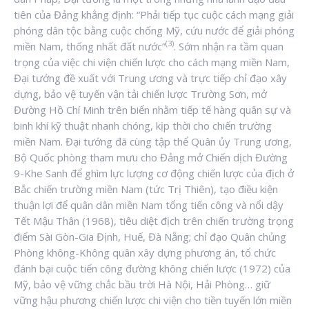
tiên của Đảng khẳng định: “Phải tiếp tục cuộc cách mạng giải
phóng dân tộc bằng cuộc chống Mỹ, cứu nước để giải phóng
(3)
miền Nam, thống nhất đất nước”
. Sớm nhận ra tầm quan
trọng của việc chi viện chiến lược cho cách mạng miền Nam,
Đại tướng đề xuất với Trung ương và trực tiếp chỉ đạo xây
dựng, bảo vệ tuyến vận tải chiến lược Trường Sơn, mở
Đường Hồ Chí Minh trên biển nhằm tiếp tế hàng quân sự và
binh khí kỹ thuật nhanh chóng, kịp thời cho chiến trường
miền Nam. Đại tướng đã cùng tập thể Quân ủy Trung ương,
Bộ Quốc phòng tham mưu cho Đảng mở Chiến dịch Đường
9-Khe Sanh để ghìm lực lượng cơ động chiến lược của địch ở
Bắc chiến trường miền Nam (tức Trị Thiên), tạo điều kiện
thuận lợi để quân dân miền Nam tổng tiến công và nổi dậy
Tết Mậu Thân (1968), tiêu diệt địch trên chiến trường trọng
điểm Sài Gòn-Gia Định, Huế, Đà Nẵng; chỉ đạo Quân chủng
Phòng không-Không quân xây dựng phương án, tổ chức
đánh bại cuộc tiến công đường không chiến lược (1972) của
Mỹ, bảo vệ vững chắc bầu trời Hà Nội, Hải Phòng… giữ
vững hậu phương chiến lược chi viện cho tiền tuyến lớn miền