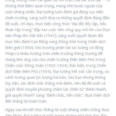
những thời điểm quan trọng, mang tính bước ngoặt của
cuộc kháng chiến, Đại tướng luôn đánh giá đúng cục diện
chiến trường, sáng suốt đưa ra những quyết định đúng đắn;
đề xuất, chỉ đạo, thực hiện công thức “đại đội độc lập, tiểu
đoàn tập trung” đập tan cuộc tiến công quy mô lớn của thực
dân Pháp lên Việt Bắc (1947); sáng suốt quyết đoán đổi
mục tiêu đánh Cao Bằng sang Đông Khê trong Chiến dịch
Biên giới (1950); chủ trương phân tán lực lượng cơ động
Pháp ra nhiều hướng trên chiến trường Đông Dương để
chúng khó ứng cứu cho chiến trường Điện Biên Phủ trong
Chiến cuộc Đông Xuân (1953-1954). Đặc biệt, trong Chiến
dịch Điện Biên Phủ (1954), Đại tướng hết sức cẩn trọng, so
sánh tương quan lực lượng hai bên, táo bạo nhưng không
tùy tiện, xác định chắc thắng mới đánh, nên đã đề xuất và
quyết định chuyển phương châm tác chiến từ “đánh nhanh,
giải quyết nhanh” sang “đánh chắc, tiến chắc”, đưa chiến dịch
đến thắng lợi hoàn toàn.
Ngay sau khi kết thúc thắng lợi cuộc kháng chiến chống thực
dân Pháp, Đại tướng là một trong những nhà lãnh đạo đầu