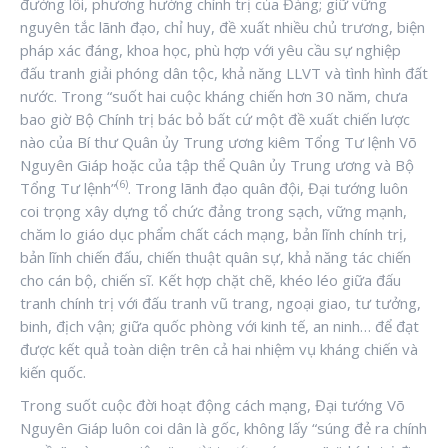
đường lối, phương hướng chính trị của Đảng; giữ vững
nguyên tắc lãnh đạo, chỉ huy, đề xuất nhiều chủ trương, biện
pháp xác đáng, khoa học, phù hợp với yêu cầu sự nghiệp
đấu tranh giải phóng dân tộc, khả năng LLVT và tình hình đất
nước. Trong “suốt hai cuộc kháng chiến hơn 30 năm, chưa
bao giờ Bộ Chính trị bác bỏ bất cứ một đề xuất chiến lược
nào của Bí thư Quân ủy Trung ương kiêm Tổng Tư lệnh Võ
Nguyên Giáp hoặc của tập thể Quân ủy Trung ương và Bộ
(6)
Tổng Tư lệnh”
. Trong lãnh đạo quân đội, Đại tướng luôn
coi trọng xây dựng tổ chức đảng trong sạch, vững mạnh,
chăm lo giáo dục phẩm chất cách mạng, bản lĩnh chính trị,
bản lĩnh chiến đấu, chiến thuật quân sự, khả năng tác chiến
cho cán bộ, chiến sĩ. Kết hợp chặt chẽ, khéo léo giữa đấu
tranh chính trị với đấu tranh vũ trang, ngoại giao, tư tưởng,
binh, địch vận; giữa quốc phòng với kinh tế, an ninh… để đạt
được kết quả toàn diện trên cả hai nhiệm vụ kháng chiến và
kiến quốc.
Trong suốt cuộc đời hoạt động cách mạng, Đại tướng Võ
Nguyên Giáp luôn coi dân là gốc, không lấy “súng đẻ ra chính