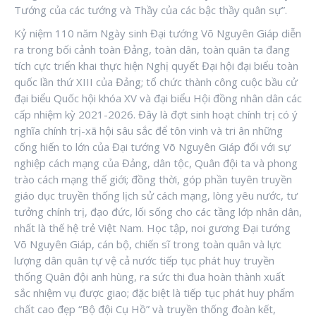
Tướng của các tướng và Thầy của các bậc thầy quân sự”.
Kỷ niệm 110 năm Ngày sinh Đại tướng Võ Nguyên Giáp diễn
ra trong bối cảnh toàn Đảng, toàn dân, toàn quân ta đang
tích cực triển khai thực hiện Nghị quyết Đại hội đại biểu toàn
quốc lần thứ XIII của Đảng; tổ chức thành công cuộc bầu cử
đại biểu Quốc hội khóa XV và đại biểu Hội đồng nhân dân các
cấp nhiệm kỳ 2021-2026. Đây là đợt sinh hoạt chính trị có ý
nghĩa chính trị-xã hội sâu sắc để tôn vinh và tri ân những
cống hiến to lớn của Đại tướng Võ Nguyên Giáp đối với sự
nghiệp cách mạng của Đảng, dân tộc, Quân đội ta và phong
trào cách mạng thế giới; đồng thời, góp phần tuyên truyền
giáo dục truyền thống lịch sử cách mạng, lòng yêu nước, tư
tưởng chính trị, đạo đức, lối sống cho các tầng lớp nhân dân,
nhất là thế hệ trẻ Việt Nam. Học tập, noi gương Đại tướng
Võ Nguyên Giáp, cán bộ, chiến sĩ trong toàn quân và lực
lượng dân quân tự vệ cả nước tiếp tục phát huy truyền
thống Quân đội anh hùng, ra sức thi đua hoàn thành xuất
sắc nhiệm vụ được giao; đặc biệt là tiếp tục phát huy phẩm
chất cao đẹp “Bộ đội Cụ Hồ” và truyền thống đoàn kết,