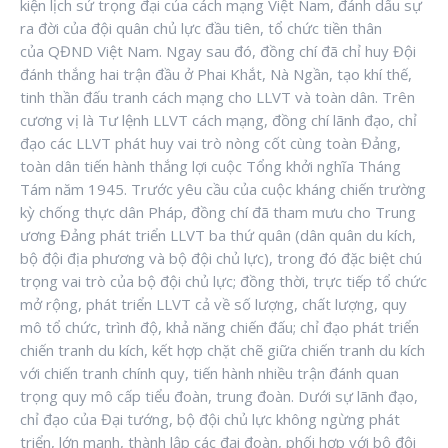
kiện lịch sử trọng đại của cách mạng Việt Nam, đánh dấu sự
ra đời của đội quân chủ lực đầu tiên, tổ chức tiền thân
của QĐND Việt Nam. Ngay sau đó, đồng chí đã chỉ huy Đội
đánh thắng hai trận đầu ở Phai Khắt, Nà Ngần, tạo khí thế,
tinh thần đấu tranh cách mạng cho LLVT và toàn dân. Trên
cương vị là Tư lệnh LLVT cách mạng, đồng chí lãnh đạo, chỉ
đạo các LLVT phát huy vai trò nòng cốt cùng toàn Đảng,
toàn dân tiến hành thắng lợi cuộc Tổng khởi nghĩa Tháng
Tám năm 1945. Trước yêu cầu của cuộc kháng chiến trường
kỳ chống thực dân Pháp, đồng chí đã tham mưu cho Trung
ương Đảng phát triển LLVT ba thứ quân (dân quân du kích,
bộ đội địa phương và bộ đội chủ lực), trong đó đặc biệt chú
trọng vai trò của bộ đội chủ lực; đồng thời, trực tiếp tổ chức
mở rộng, phát triển LLVT cả về số lượng, chất lượng, quy
mô tổ chức, trình độ, khả năng chiến đấu; chỉ đạo phát triển
chiến tranh du kích, kết hợp chặt chẽ giữa chiến tranh du kích
với chiến tranh chính quy, tiến hành nhiều trận đánh quan
trọng quy mô cấp tiểu đoàn, trung đoàn. Dưới sự lãnh đạo,
chỉ đạo của Đại tướng, bộ đội chủ lực không ngừng phát
triển, lớn mạnh, thành lập các đại đoàn, phối hợp với bộ đội