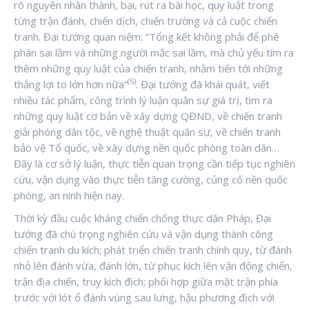
rõ nguyên nhân thành, bại, rút ra bài học, quy luật trong
từng trận đánh, chiến dịch, chiến trường và cả cuộc chiến
tranh. Đại tướng quan niệm: “Tổng kết không phải để phê
phán sai lầm và những người mắc sai lầm, mà chủ yếu tìm ra
thêm những quy luật của chiến tranh, nhằm tiến tới những
(5)
thắng lợi to lớn hơn nữa”
. Đại tướng đã khái quát, viết
nhiều tác phẩm, công trình lý luận quân sự giá trị, tìm ra
những quy luật cơ bản về xây dựng QĐND, về chiến tranh
giải phóng dân tộc, về nghệ thuật quân sự, về chiến tranh
bảo vệ Tổ quốc, về xây dựng nền quốc phòng toàn dân…
Đây là cơ sở lý luận, thực tiễn quan trọng cần tiếp tục nghiên
cứu, vận dụng vào thực tiễn tăng cường, củng cố nền quốc
phòng, an ninh hiện nay.
Thời kỳ đầu cuộc kháng chiến chống thực dân Pháp, Đại
tướng đã chú trọng nghiên cứu và vận dụng thành công
chiến tranh du kích; phát triển chiến tranh chính quy, từ đánh
nhỏ lên đánh vừa, đánh lớn, từ phục kích lên vận động chiến,
trận địa chiến, truy kích địch; phối hợp giữa mặt trận phía
trước với lót ổ đánh vùng sau lưng, hậu phương địch với