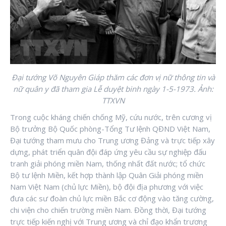
Đại tướng Võ Nguyên Giáp thăm các đơn vị nữ thông tin và
nữ quân y đã tham gia Lễ duyệt binh ngày 1-5-1973. Ảnh:
TTXVN
Trong cuộc kháng chiến chống Mỹ, cứu nước, trên cương vị
Bộ trưởng Bộ Quốc phòng-Tổng Tư lệnh QĐND Việt Nam,
Đại tướng tham mưu cho Trung ương Đảng và trực tiếp xây
dựng, phát triển quân đội đáp ứng yêu cầu sự nghiệp đấu
tranh giải phóng miền Nam, thống nhất đất nước; tổ chức
Bộ tư lệnh Miền, kết hợp thành lập Quân Giải phóng miền
Nam Việt Nam (chủ lực Miền), bộ đội địa phương với việc
đưa các sư đoàn chủ lực miền Bắc cơ động vào tăng cường,
chi viện cho chiến trường miền Nam. Đồng thời, Đại tướng
trực tiếp kiến nghị với Trung ương và chỉ đạo khẩn trương