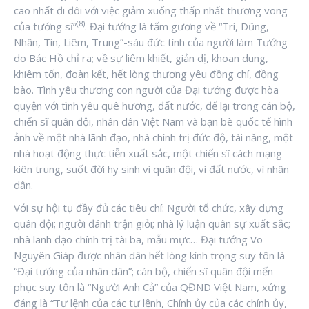
cao nhất đi đôi với việc giảm xuống thấp nhất thương vong
(8)
của tướng sĩ”
. Đại tướng là tấm gương về “Trí, Dũng,
Nhân, Tín, Liêm, Trung”-sáu đức tính của người làm Tướng
do Bác Hồ chỉ ra; về sự liêm khiết, giản dị, khoan dung,
khiêm tốn, đoàn kết, hết lòng thương yêu đồng chí, đồng
bào. Tình yêu thương con người của Đại tướng được hòa
quyện với tình yêu quê hương, đất nước, để lại trong cán bộ,
chiến sĩ quân đội, nhân dân Việt Nam và bạn bè quốc tế hình
ảnh về một nhà lãnh đạo, nhà chính trị đức độ, tài năng, một
nhà hoạt động thực tiễn xuất sắc, một chiến sĩ cách mạng
kiên trung, suốt đời hy sinh vì quân đội, vì đất nước, vì nhân
dân.
Với sự hội tụ đầy đủ các tiêu chí: Người tổ chức, xây dựng
quân đội; người đánh trận giỏi; nhà lý luận quân sự xuất sắc;
nhà lãnh đạo chính trị tài ba, mẫu mực… Đại tướng Võ
Nguyên Giáp được nhân dân hết lòng kính trọng suy tôn là
“Đại tướng của nhân dân”; cán bộ, chiến sĩ quân đội mến
phục suy tôn là “Người Anh Cả” của QĐND Việt Nam, xứng
đáng là “Tư lệnh của các tư lệnh, Chính ủy của các chính ủy,