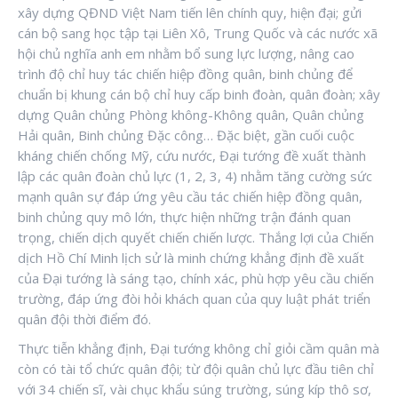
xây dựng QĐND Việt Nam tiến lên chính quy, hiện đại; gửi
cán bộ sang học tập tại Liên Xô, Trung Quốc và các nước xã
hội chủ nghĩa anh em nhằm bổ sung lực lượng, nâng cao
trình độ chỉ huy tác chiến hiệp đồng quân, binh chủng để
chuẩn bị khung cán bộ chỉ huy cấp binh đoàn, quân đoàn; xây
dựng Quân chủng Phòng không-Không quân, Quân chủng
Hải quân, Binh chủng Đặc công… Đặc biệt, gần cuối cuộc
kháng chiến chống Mỹ, cứu nước, Đại tướng đề xuất thành
lập các quân đoàn chủ lực (1, 2, 3, 4) nhằm tăng cường sức
mạnh quân sự đáp ứng yêu cầu tác chiến hiệp đồng quân,
binh chủng quy mô lớn, thực hiện những trận đánh quan
trọng, chiến dịch quyết chiến chiến lược. Thắng lợi của Chiến
dịch Hồ Chí Minh lịch sử là minh chứng khẳng định đề xuất
của Đại tướng là sáng tạo, chính xác, phù hợp yêu cầu chiến
trường, đáp ứng đòi hỏi khách quan của quy luật phát triển
quân đội thời điểm đó.
Thực tiễn khẳng định, Đại tướng không chỉ giỏi cầm quân mà
còn có tài tổ chức quân đội; từ đội quân chủ lực đầu tiên chỉ
với 34 chiến sĩ, vài chục khẩu súng trường, súng kíp thô sơ,