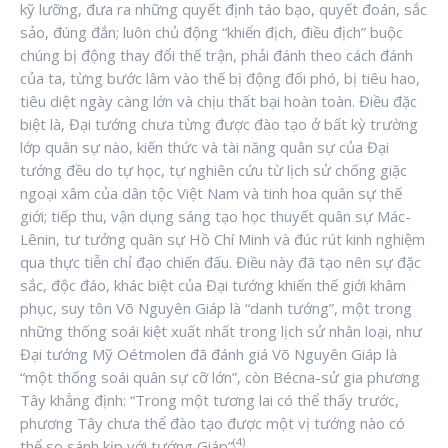
kỹ lưỡng, đưa ra những quyết định táo bạo, quyết đoán, sắc
sảo, đúng đắn; luôn chủ động “khiển địch, điều địch” buộc
chúng bị động thay đổi thế trận, phải đánh theo cách đánh
của ta, từng bước lâm vào thế bị động đối phó, bị tiêu hao,
tiêu diệt ngày càng lớn và chịu thất bại hoàn toàn. Điều đặc
biệt là, Đại tướng chưa từng được đào tạo ở bất kỳ trường
lớp quân sự nào, kiến thức và tài năng quân sự của Đại
tướng đều do tự học, tự nghiên cứu từ lịch sử chống giặc
ngoại xâm của dân tộc Việt Nam và tinh hoa quân sự thế
giới; tiếp thu, vận dụng sáng tạo học thuyết quân sự Mác-
Lênin, tư tưởng quân sự Hồ Chí Minh và đúc rút kinh nghiệm
qua thực tiễn chỉ đạo chiến đấu. Điều này đã tạo nên sự đặc
sắc, độc đáo, khác biệt của Đại tướng khiến thế giới khâm
phục, suy tôn Võ Nguyên Giáp là “danh tướng”, một trong
những thống soái kiệt xuất nhất trong lịch sử nhân loại, như
Đại tướng Mỹ Oétmolen đã đánh giá Võ Nguyên Giáp là
“một thống soái quân sự cỡ lớn”, còn Bécna-sử gia phương
Tây khẳng định: “Trong một tương lai có thể thấy trước,
phương Tây chưa thể đào tạo được một vị tướng nào có
(4)
thể so sánh kịp với tướng Giáp”
.