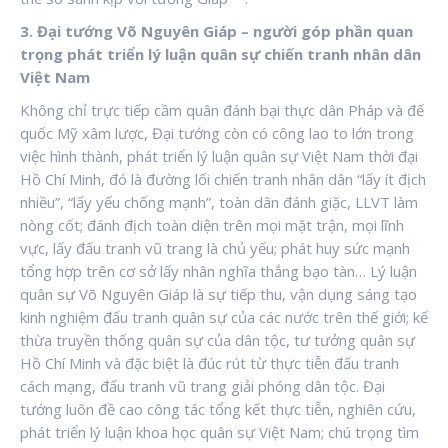
3. Đại tướng Võ Nguyên Giáp – người góp phần quan
trọng phát triển lý luận quân sự chiến tranh nhân dân
Việt Nam
Không chỉ trực tiếp cầm quân đánh bại thực dân Pháp và đế
quốc Mỹ xâm lược, Đại tướng còn có công lao to lớn trong
việc hình thành, phát triển lý luận quân sự Việt Nam thời đại
Hồ Chí Minh, đó là đường lối chiến tranh nhân dân “lấy ít địch
nhiều”, “lấy yếu chống mạnh”, toàn dân đánh giặc, LLVT làm
nòng cốt; đánh địch toàn diện trên mọi mặt trận, mọi lĩnh
vực, lấy đấu tranh vũ trang là chủ yếu; phát huy sức mạnh
tổng hợp trên cơ sở lấy nhân nghĩa thắng bạo tàn… Lý luận
quân sự Võ Nguyên Giáp là sự tiếp thu, vận dụng sáng tạo
kinh nghiệm đấu tranh quân sự của các nước trên thế giới; kế
thừa truyền thống quân sự của dân tộc, tư tưởng quân sự
Hồ Chí Minh và đặc biệt là đúc rút từ thực tiễn đấu tranh
cách mạng, đấu tranh vũ trang giải phóng dân tộc. Đại
tướng luôn đề cao công tác tổng kết thực tiễn, nghiên cứu,
phát triển lý luận khoa học quân sự Việt Nam; chú trọng tìm