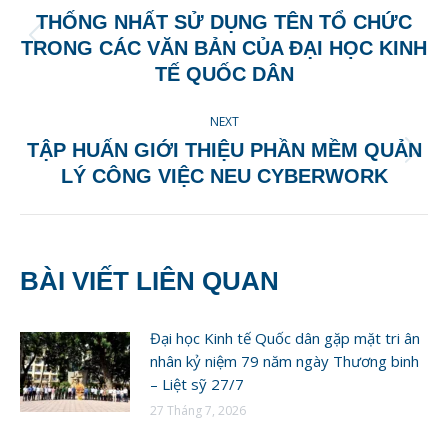
NAVIGATION
THỐNG NHẤT SỬ DỤNG TÊN TỔ CHỨC
Previous
TRONG CÁC VĂN BẢN CỦA ĐẠI HỌC KINH
post:
TẾ QUỐC DÂN
NEXT
TẬP HUẤN GIỚI THIỆU PHẦN MỀM QUẢN
Next
LÝ CÔNG VIỆC NEU CYBERWORK
post:
BÀI VIẾT LIÊN QUAN
Đại học Kinh tế Quốc dân gặp mặt tri ân
nhân kỷ niệm 79 năm ngày Thương binh
– Liệt sỹ 27/7
27 Tháng 7, 2026