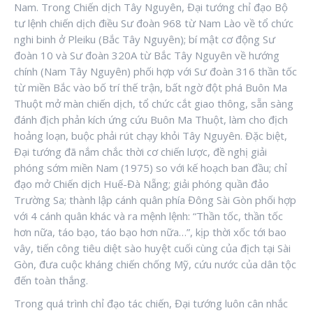
Nam. Trong Chiến dịch Tây Nguyên, Đại tướng chỉ đạo Bộ
tư lệnh chiến dịch điều Sư đoàn 968 từ Nam Lào về tổ chức
nghi binh ở Pleiku (Bắc Tây Nguyên); bí mật cơ động Sư
đoàn 10 và Sư đoàn 320A từ Bắc Tây Nguyên về hướng
chính (Nam Tây Nguyên) phối hợp với Sư đoàn 316 thần tốc
từ miền Bắc vào bố trí thế trận, bất ngờ đột phá Buôn Ma
Thuột mở màn chiến dịch, tổ chức cắt giao thông, sẵn sàng
đánh địch phản kích ứng cứu Buôn Ma Thuột, làm cho địch
hoảng loạn, buộc phải rút chạy khỏi Tây Nguyên. Đặc biệt,
Đại tướng đã nắm chắc thời cơ chiến lược, đề nghị giải
phóng sớm miền Nam (1975) so với kế hoạch ban đầu; chỉ
đạo mở Chiến dịch Huế-Đà Nẵng; giải phóng quần đảo
Trường Sa; thành lập cánh quân phía Đông Sài Gòn phối hợp
với 4 cánh quân khác và ra mệnh lệnh: “Thần tốc, thần tốc
hơn nữa, táo bạo, táo bạo hơn nữa…”, kịp thời xốc tới bao
vây, tiến công tiêu diệt sào huyệt cuối cùng của địch tại Sài
Gòn, đưa cuộc kháng chiến chống Mỹ, cứu nước của dân tộc
đến toàn thắng.
Trong quá trình chỉ đạo tác chiến, Đại tướng luôn cân nhắc