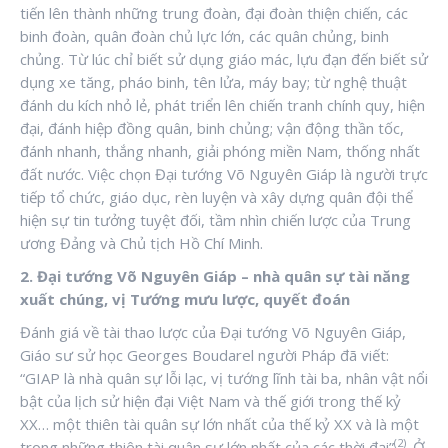
tiến lên thành những trung đoàn, đại đoàn thiện chiến, các
binh đoàn, quân đoàn chủ lực lớn, các quân chủng, binh
chủng. Từ lúc chỉ biết sử dụng giáo mác, lựu đạn đến biết sử
dụng xe tăng, pháo binh, tên lửa, máy bay; từ nghệ thuật
đánh du kích nhỏ lẻ, phát triển lên chiến tranh chính quy, hiện
đại, đánh hiệp đồng quân, binh chủng; vận động thần tốc,
đánh nhanh, thắng nhanh, giải phóng miền Nam, thống nhất
đất nước. Việc chọn Đại tướng Võ Nguyên Giáp là người trực
tiếp tổ chức, giáo dục, rèn luyện và xây dựng quân đội thể
hiện sự tin tưởng tuyệt đối, tầm nhìn chiến lược của Trung
ương Đảng và Chủ tịch Hồ Chí Minh.
2. Đại tướng Võ Nguyên Giáp – nhà quân sự tài năng
xuất chúng, vị Tướng mưu lược, quyết đoán
Đánh giá về tài thao lược của Đại tướng Võ Nguyên Giáp,
Giáo sư sử học Georges Boudarel người Pháp đã viết:
“GIAP là nhà quân sự lỗi lạc, vị tướng lĩnh tài ba, nhân vật nổi
bật của lịch sử hiện đại Việt Nam và thế giới trong thế kỷ
XX… một thiên tài quân sự lớn nhất của thế kỷ XX và là một
(2)
trong những thiên tài quân sự lớn nhất của các thời đại”
. Ở