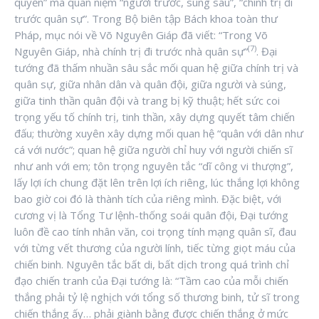
quyền” mà quan niệm “người trước, súng sau”, “chính trị đi
trước quân sự”. Trong Bộ biên tập Bách khoa toàn thư
Pháp, mục nói về Võ Nguyên Giáp đã viết: “Trong Võ
(7)
Nguyên Giáp, nhà chính trị đi trước nhà quân sự”
. Đại
tướng đã thấm nhuần sâu sắc mối quan hệ giữa chính trị và
quân sự, giữa nhân dân và quân đội, giữa người và súng,
giữa tinh thần quân đội và trang bị kỹ thuật; hết sức coi
trọng yếu tố chính trị, tinh thần, xây dựng quyết tâm chiến
đấu; thường xuyên xây dựng mối quan hệ “quân với dân như
cá với nước”; quan hệ giữa người chỉ huy với người chiến sĩ
như anh với em; tôn trọng nguyên tắc “dĩ công vi thượng”,
lấy lợi ích chung đặt lên trên lợi ích riêng, lúc thắng lợi không
bao giờ coi đó là thành tích của riêng mình. Đặc biệt, với
cương vị là Tổng Tư lệnh-thống soái quân đội, Đại tướng
luôn đề cao tính nhân văn, coi trọng tính mạng quân sĩ, đau
với từng vết thương của người lính, tiếc từng giọt máu của
chiến binh. Nguyên tắc bất di, bất dịch trong quá trình chỉ
đạo chiến tranh của Đại tướng là: “Tầm cao của mỗi chiến
thắng phải tỷ lệ nghịch với tổng số thương binh, tử sĩ trong
chiến thắng ấy… phải giành bằng được chiến thắng ở mức