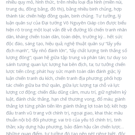
nhiều quy mô, hình thức, trên nhiều loại địa hình (miền núi,
trung du, đồng bằng, đô thị), bằng nhiều binh chủng, hợp
thành tác chiến hiệp đồng quân, binh chủng. Tư tưởng, lý
luận quân sự của Đại tướng Võ Nguyên Giáp còn được biểu
hiện rõ trong một loạt vấn đề về đường lối chiến tranh nhân
dân, kháng chiến toàn dân, toàn diện, trường kỳ… hết sức
độc đáo, sáng tạo, hiệu quả; nghệ thuật quân sự “lấy yếu
địch mạnh”, “lấy nhỏ đánh lớn”, “lấy chất lượng tinh thắng số
lượng đông”; quan hệ giữa tập trung và phân tán; tư duy so
sánh tương quan lực lượng hai bên địch, ta; tư tưởng chiến
lược tiến công; phát huy sức mạnh toàn dân đánh giặc; lý
luận chiến tranh du kích, chiến tranh địa phương; phối hợp
tác chiến giữa ba thứ quân, giữa lực lượng tại chỗ và lực
lượng cơ động; chiến đấu dũng cảm, mưu trí, giữ nghiêm kỷ
luật, đánh chắc thắng, hạn chế thương vong, đổ máu; giành
thắng lợi từng phần tiến lên giành thắng lợi toàn bộ; kết hợp
đấu tranh vũ trang với chính trị, ngoại giao, khai thác mâu
thuẫn nội bộ đối phương; vai trò của yếu tố chính trị, tinh
thần; xây dựng hậu phương, bảo đảm hậu cần chiến lược…
Những quan điểm, tư tưởng đó tạo nên nét riêng biệt, độc