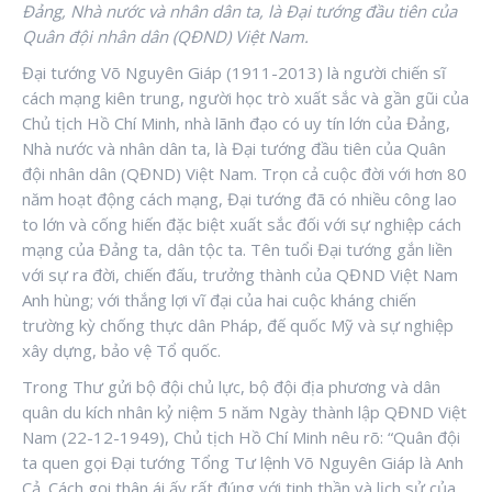
Đảng, Nhà nước và nhân dân ta, là Đại tướng đầu tiên của
Quân đội nhân dân (QĐND) Việt Nam.
Đại tướng Võ Nguyên Giáp (1911-2013) là người chiến sĩ
cách mạng kiên trung, người học trò xuất sắc và gần gũi của
Chủ tịch Hồ Chí Minh, nhà lãnh đạo có uy tín lớn của Đảng,
Nhà nước và nhân dân ta, là Đại tướng đầu tiên của Quân
đội nhân dân (QĐND) Việt Nam. Trọn cả cuộc đời với hơn 80
năm hoạt động cách mạng, Đại tướng đã có nhiều công lao
to lớn và cống hiến đặc biệt xuất sắc đối với sự nghiệp cách
mạng của Đảng ta, dân tộc ta. Tên tuổi Đại tướng gắn liền
với sự ra đời, chiến đấu, trưởng thành của QĐND Việt Nam
Anh hùng; với thắng lợi vĩ đại của hai cuộc kháng chiến
trường kỳ chống thực dân Pháp, đế quốc Mỹ và sự nghiệp
xây dựng, bảo vệ Tổ quốc.
Trong Thư gửi bộ đội chủ lực, bộ đội địa phương và dân
quân du kích nhân kỷ niệm 5 năm Ngày thành lập QĐND Việt
Nam (22-12-1949), Chủ tịch Hồ Chí Minh nêu rõ: “Quân đội
ta quen gọi Đại tướng Tổng Tư lệnh Võ Nguyên Giáp là Anh
Cả. Cách gọi thân ái ấy rất đúng với tinh thần và lịch sử của