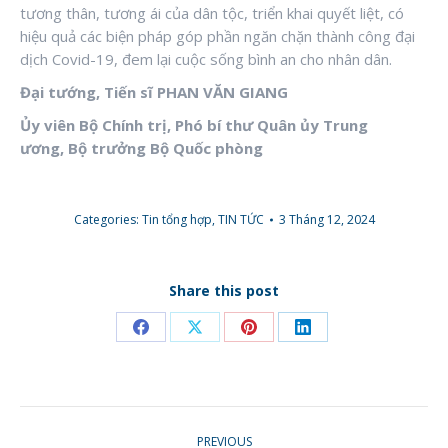
tương thân, tương ái của dân tộc, triển khai quyết liệt, có
hiệu quả các biện pháp góp phần ngăn chặn thành công đại
dịch Covid-19, đem lại cuộc sống bình an cho nhân dân.
Đại tướng, Tiến sĩ PHAN VĂN GIANG
Ủy viên Bộ Chính trị, Phó bí thư Quân ủy Trung
ương, Bộ trưởng Bộ Quốc phòng
Categories:
Tin tổng hợp
,
TIN TỨC
3 Tháng 12, 2024
Share this post
Share
Share
Share
Share
on
on
on
on
Facebook
X
Pinterest
LinkedIn
POST
PREVIOUS