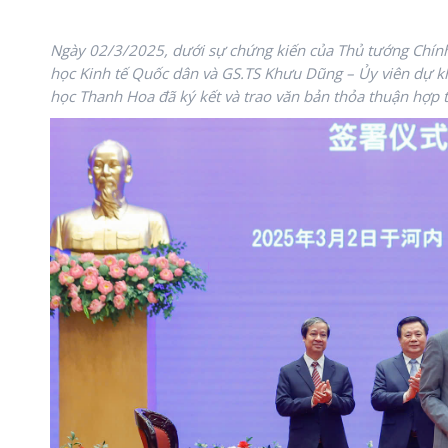
Ngày 02/3/2025, dưới sự chứng kiến của Thủ tướng Chí
học Kinh tế Quốc dân và GS.TS Khưu Dũng – Ủy viên dự k
học Thanh Hoa đã ký kết và trao văn bản thỏa thuận hợp tá