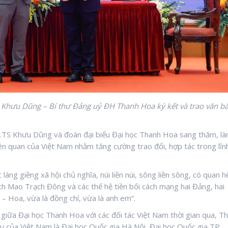
hưu Dũng – Bí thư Đảng uỷ ĐH Thanh Hoa ký kết và trao văn b
S.TS Khưu Dũng và đoàn đại biểu Đại học Thanh Hoa sang thăm, l
iên quan của Việt Nam nhằm tăng cường trao đổi, hợp tác trong lĩn
ng giềng xã hội chủ nghĩa, núi liền núi, sông liền sông, có quan h
ịch Mao Trạch Đông và các thế hệ tiền bối cách mạng hai Đảng, hai
– Hoa, vừa là đồng chí, vừa là anh em”.
giữa Đại học Thanh Hoa với các đối tác Việt Nam thời gian qua, T
u của Việt Nam là Đại học Quốc gia Hà Nội, Đại học Quốc gia TP.