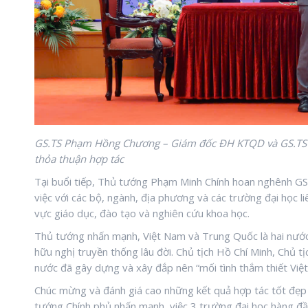
GS.TS Phạm Hồng Chương – Giám đốc ĐH KTQD và GS.TS K
thỏa thuận hợp tác
Tại buổi tiếp, Thủ tướng Phạm Minh Chính hoan nghênh G
việc với các bộ, ngành, địa phương và các trường đại học l
vực giáo dục, đào tạo và nghiên cứu khoa học.
Thủ tướng nhấn mạnh, Việt Nam và Trung Quốc là hai nước lá
hữu nghị truyền thống lâu đời. Chủ tịch Hồ Chí Minh, Chủ t
nước đã gây dựng và xây đắp nên “mối tình thắm thiết Việt 
Chúc mừng và đánh giá cao những kết quả hợp tác tốt đẹp 
tướng Chính phủ nhấn mạnh, việc 3 trường đại học hàng đầ