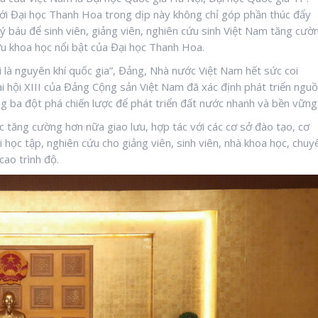
với Đại học Thanh Hoa trong dịp này không chỉ góp phần thúc đẩy
uý báu để sinh viên, giảng viên, nghiên cứu sinh Việt Nam tăng cườ
tựu khoa học nổi bật của Đại học Thanh Hoa.
 là nguyên khí quốc gia”, Đảng, Nhà nước Việt Nam hết sức coi
ại hội XIII của Đảng Cộng sản Việt Nam đã xác định phát triển ngu
ng ba đột phá chiến lược để phát triển đất nước nhanh và bền vững
c tăng cường hơn nữa giao lưu, hợp tác với các cơ sở đào tạo, cơ
học tập, nghiên cứu cho giảng viên, sinh viên, nhà khoa học, chuy
ao trình độ.