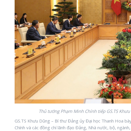
Thủ tướng Phạm Minh Chính tiếp GS.TS Khưu 
GS.TS Khưu Dũng – Bí thư Đảng ủy Đại học Thanh Hoa bày
Chính và các đồng chí lãnh đạo Đảng, Nhà nước, bộ, ngành