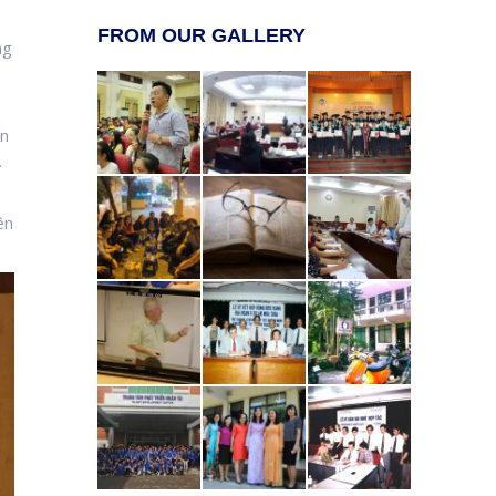
FROM OUR GALLERY
ng
ồn
.
ên