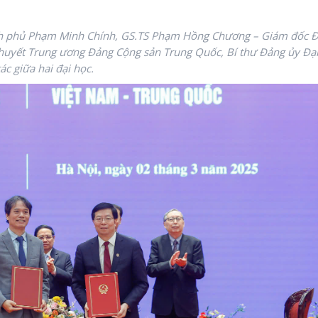
nh phủ Phạm Minh Chính, GS.TS Phạm Hồng Chương – Giám đốc Đ
huyết Trung ương Đảng Cộng sản Trung Quốc, Bí thư Đảng ủy Đạ
c giữa hai đại học.