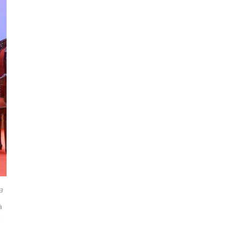
a
à
i