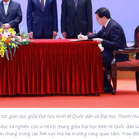
tác giáo dục giữa Đại học Kinh tế Quốc dân và Đại học Thanh Ho
ục và nghiên cứu vì lợi ích chung giữa Đại học Kinh tế Quốc dân v
ứu chung trong các lĩnh vực mà hai trường cùng quan tâm; Trao đổ