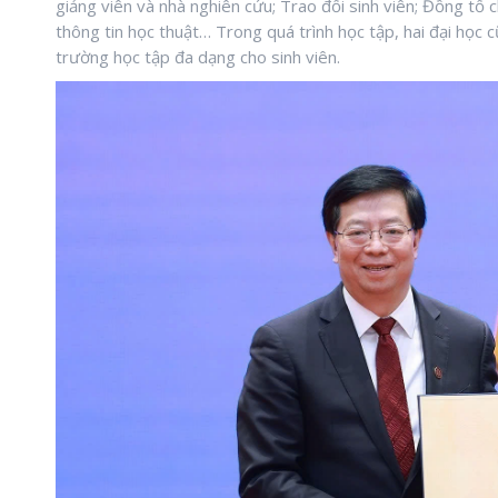
giảng viên và nhà nghiên cứu; Trao đổi sinh viên; Đồng tổ c
thông tin học thuật… Trong quá trình học tập, hai đại học 
trường học tập đa dạng cho sinh viên.