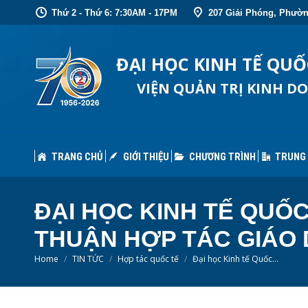
Thứ 2 - Thứ 6: 7:30AM - 17PM
207 Giải Phóng, Phườn
TRANG CHỦ
GIỚI THIỆU
CHƯƠNG TRÌNH
TRUNG
ĐẠI HỌC KINH TẾ QU
VIỆN QUẢN TRỊ KINH D
TRANG CHỦ
GIỚI THIỆU
CHƯƠNG TRÌNH
TRUNG
ĐẠI HỌC KINH TẾ QUỐ
THUẬN HỢP TÁC GIÁO
You are here:
Home
TIN TỨC
Hợp tác quốc tế
Đại học Kinh tế Quốc…