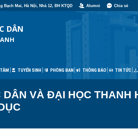
g Bạch Mai, Hà Nội, Nhà 12, ĐH KTQD
Alumni
Chia sẻ
 TÂM
TUYỂN SINH
PHÒNG BAN
THÔNG BÁO
TIN TỨC
ỐC DÂN
OANH
 TÂM
TUYỂN SINH
PHÒNG BAN
THÔNG BÁO
TIN TỨC
C DÂN VÀ ĐẠI HỌC THANH
 DỤC