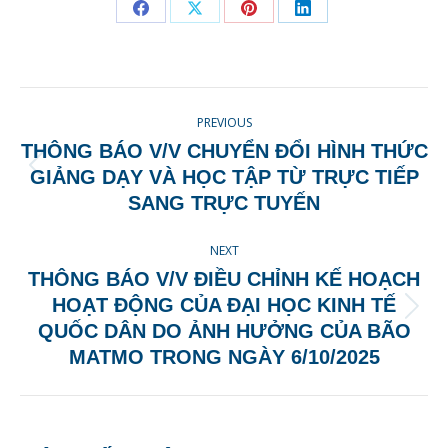
Share
Share
Share
Share
on
on
on
on
Facebook
X
Pinterest
LinkedIn
POST
PREVIOUS
NAVIGATION
THÔNG BÁO V/V CHUYỂN ĐỔI HÌNH THỨC
Previous
GIẢNG DẠY VÀ HỌC TẬP TỪ TRỰC TIẾP
post:
SANG TRỰC TUYẾN
NEXT
THÔNG BÁO V/V ĐIỀU CHỈNH KẾ HOẠCH
HOẠT ĐỘNG CỦA ĐẠI HỌC KINH TẾ
Next
QUỐC DÂN DO ẢNH HƯỞNG CỦA BÃO
post:
MATMO TRONG NGÀY 6/10/2025