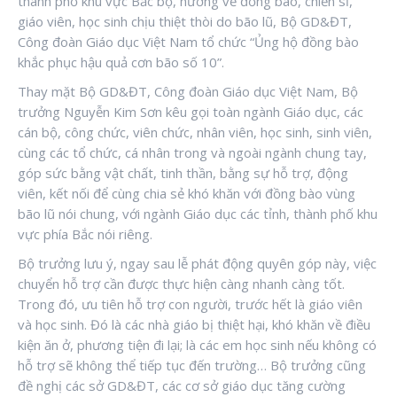
thành phố khu vực Bắc bộ, hướng về đồng bào, chiến sĩ,
giáo viên, học sinh chịu thiệt thòi do bão lũ, Bộ GD&ĐT,
Công đoàn Giáo dục Việt Nam tổ chức “Ủng hộ đồng bào
khắc phục hậu quả cơn bão số 10”.
Thay mặt Bộ GD&ĐT, Công đoàn Giáo dục Việt Nam, Bộ
trưởng Nguyễn Kim Sơn kêu gọi toàn ngành Giáo dục, các
cán bộ, công chức, viên chức, nhân viên, học sinh, sinh viên,
cùng các tổ chức, cá nhân trong và ngoài ngành chung tay,
góp sức bằng vật chất, tinh thần, bằng sự hỗ trợ, động
viên, kết nối để cùng chia sẻ khó khăn với đồng bào vùng
bão lũ nói chung, với ngành Giáo dục các tỉnh, thành phố khu
vực phía Bắc nói riêng.
Bộ trưởng lưu ý, ngay sau lễ phát động quyên góp này, việc
chuyển hỗ trợ cần được thực hiện càng nhanh càng tốt.
Trong đó, ưu tiên hỗ trợ con người, trước hết là giáo viên
và học sinh. Đó là các nhà giáo bị thiệt hại, khó khăn về điều
kiện ăn ở, phương tiện đi lại; là các em học sinh nếu không có
hỗ trợ sẽ không thể tiếp tục đến trường… Bộ trưởng cũng
đề nghị các sở GD&ĐT, các cơ sở giáo dục tăng cường