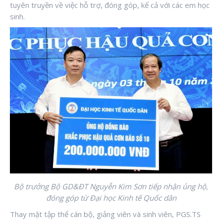
tuyên truyền về việc hỗ trợ, đóng góp, kể cả với các em học
sinh.
Bộ trưởng Bộ GD&ĐT Nguyễn Kim Sơn tiếp nhận ủng hộ,
đóng góp từ Đại học Kinh tế Quốc dân
Thay mặt tập thể cán bộ, giảng viên và sinh viên, PGS.TS