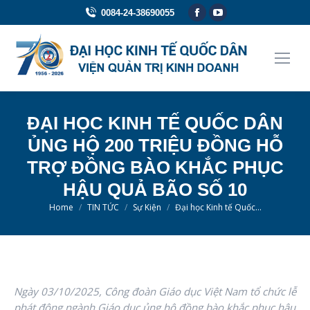
Facebook
YouTube
0084-24-38690055
page
page
opens
opens
in
in
new
new
window
window
ĐẠI HỌC KINH TẾ QUỐC DÂN
ỦNG HỘ 200 TRIỆU ĐỒNG HỖ
TRỢ ĐỒNG BÀO KHẮC PHỤC
HẬU QUẢ BÃO SỐ 10
You are here:
Home
TIN TỨC
Sự Kiện
Đại học Kinh tế Quốc…
Ngày 03/10/2025, Công đoàn Giáo dục Việt Nam tổ chức lễ
phát động ngành Giáo dục ủng hộ đồng bào khắc phục hậu