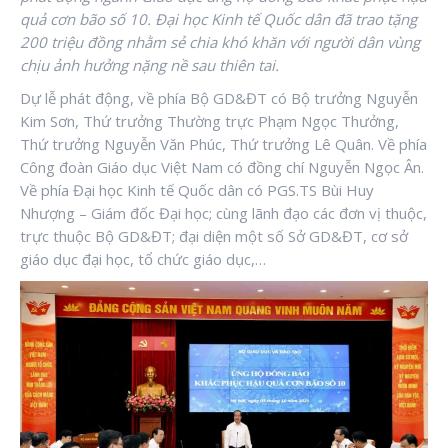
quả cơn bão số 10.
Đại học Kinh tế Quốc dân đã trao tặng
200 triệu đồng nhằm sẻ chia khó khăn với người dân vùng
chịu ảnh hưởng nặng nề sau thiên tai.
Dự lễ phát động, về phía Bộ GD&ĐT có Bộ trưởng Nguyễn
Kim Sơn, Thứ trưởng Thường trực Phạm Ngọc Thưởng,
Thứ trưởng Nguyễn Văn Phúc, Thứ trưởng Lê Quân. Về phía
Công đoàn Giáo dục Việt Nam có đồng chí Nguyễn Ngọc Ân.
Về phía Đại học Kinh tế Quốc dân có PGS.TS Bùi Huy
Nhượng – Giám đốc Đại học; cùng lãnh đạo các đơn vị thuộc,
trực thuộc Bộ GD&ĐT; đại diện một số Sở GD&ĐT, cơ sở
giáo dục đại học, tổ chức giáo dục,…