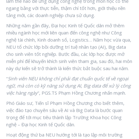
làm thế nào để ứng dụng công nghệ trong môn học có thể
ngang bằng với thực tiễn, thậm chí tốt hơn, giới thiệu nền
tảng mới, các doanh nghiệp chưa sử dụng.
Những năm gần đây, Đại học Kinh tế Quốc dân mở thêm
nhiều ngành học mới liên quan đến công nghệ như Công
nghệ tài chính, Kinh doanh số, Logistics… Năm học vừa qua,
NEU tổ chức lớp bồi dưỡng trí tuệ nhân tạo (AI), Big data
cho sinh viên tốt nghiệp. Bước đầu, các lớp học được mở
miễn phí để khuyến khích sinh viên tham gia, sau đó, hai môn
này dự kiến sẽ trở thành là kiến thức bắt buộc sau hai năm.
“
Sinh viên NEU không chỉ phải đạt chuẩn quốc tế về ngoại
ngữ, mà còn có kỹ năng sử dụng AI, Big data để xử lý công
việc hàng ngày
“, PGS.TS Phạm Hồng Chương nhấn mạnh.
Phó Giáo sư, Tiến sĩ Phạm Hồng Chương cho biết thêm,
việc đào tạo chuyên sâu về AI và Big Data là bước quan
trọng để tới mục tiêu thành lập Trường Khoa học Công
nghệ – Đại học Kinh tế Quốc dân.
Hoạt động thứ ba NEU hướng tới là tạo lập môi trường