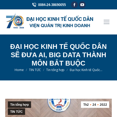
Facebook
YouTube
0084-24-38690055
page
page
opens
opens
in
in
new
new
window
window
ĐẠI HỌC KINH TẾ QUỐC DÂN
SẼ ĐƯA AI, BIG DATA THÀNH
MÔN BẮT BUỘC
You are here:
Home
TIN TỨC
Tin tổng hợp
Đại học Kinh tế Quốc…
Tin tổng hợp
Th2
24
2022
TIN TỨC