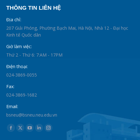
THÔNG TIN LIÊN HỆ
Địa chỉ:
207 Giải Phóng, Phường Bạch Mai, Hà Nội, Nhà 12 - Đại học
Kinh tế Quốc dân
Giờ làm việc:
Thứ 2 - Thứ 6: 7:AM - 17PM
Điện thoại:
024-3869-0055
Fax:
024-3869-1682
Email:
bsneu@bsneu.neu.edu.vn
Find us on:
Facebook
X
YouTube
Linkedin
Instagram
page
page
page
page
page