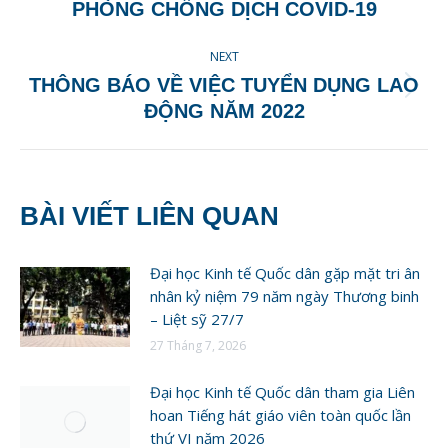
PHÒNG CHỐNG DỊCH COVID-19
NEXT
THÔNG BÁO VỀ VIỆC TUYỂN DỤNG LAO
Next
ĐỘNG NĂM 2022
post:
BÀI VIẾT LIÊN QUAN
Đại học Kinh tế Quốc dân gặp mặt tri ân
nhân kỷ niệm 79 năm ngày Thương binh
– Liệt sỹ 27/7
27 Tháng 7, 2026
Đại học Kinh tế Quốc dân tham gia Liên
hoan Tiếng hát giáo viên toàn quốc lần
thứ VI năm 2026