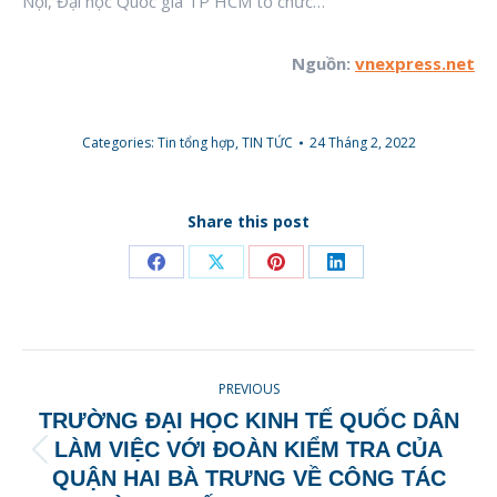
Nội, Đại học Quốc gia TP HCM tổ chức…
Nguồn:
vnexpress.net
Categories:
Tin tổng hợp
,
TIN TỨC
24 Tháng 2, 2022
Share this post
Share
Share
Share
Share
on
on
on
on
Facebook
X
Pinterest
LinkedIn
POST
PREVIOUS
NAVIGATION
TRƯỜNG ĐẠI HỌC KINH TẾ QUỐC DÂN
LÀM VIỆC VỚI ĐOÀN KIỂM TRA CỦA
Previous
QUẬN HAI BÀ TRƯNG VỀ CÔNG TÁC
post: