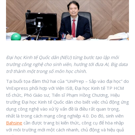
Đại học Kinh tế Quốc dân (NEU) từng bước tạo lập môi
trường công nghệ cho sinh viên, hướng tới đưa AI, Big data
trở thành một trong số môn học chính.
Tại buổi tọa đàm thứ hai của “UniPrep – Sắp vào đại học” do
VnExpress phối hợp với Viện ISB, Đại học Kinh tế TP HCM
tổ chức, Phó Giáo sư, Tiến sĩ Phạm Hồng Chương, Hiệu
trưởng Đại học Kinh tế Quốc dân cho biết việc chủ động ứng
dụng công nghệ vào xử lý vấn đề là điều rất quan trọng,
nhất là trong cách mạng công nghiệp 4.0. Do đó, sinh viên
Bahsine
cần được trang bị kiến thức, công cụ để hòa nhập
với môi trường mới một cách nhanh, chủ động và hiệu quả