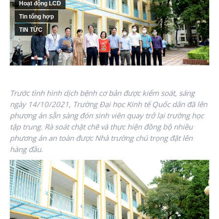
Hoạt động LCD
Tin tổng hợp
TIN TỨC
Trước tình hình dịch bệnh cơ bản được kiểm soát, sáng
ngày 14/10/2021, Trường Đại học Kinh tế Quốc dân đã lên
phương án sẵn sàng đón sinh viên quay trở lại trường học
tập trung. Rà soát chặt chẽ và thực hiện đồng bộ nhiều
phương án an toàn được Nhà trường chú trọng đặt lên
hàng đầu.