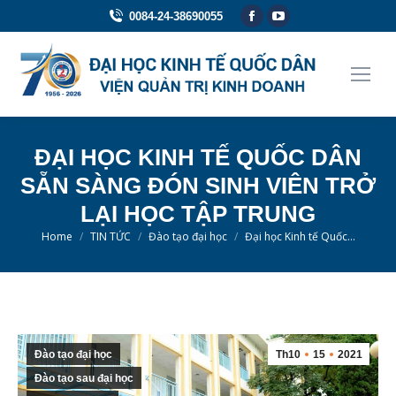
Facebook
YouTube
0084-24-38690055
page
page
opens
opens
in
in
new
new
window
window
ĐẠI HỌC KINH TẾ QUỐC DÂN
SẴN SÀNG ĐÓN SINH VIÊN TRỞ
LẠI HỌC TẬP TRUNG
You are here:
Home
TIN TỨC
Đào tạo đại học
Đại học Kinh tế Quốc…
Đào tạo đại học
Th10
15
2021
Đào tạo sau đại học