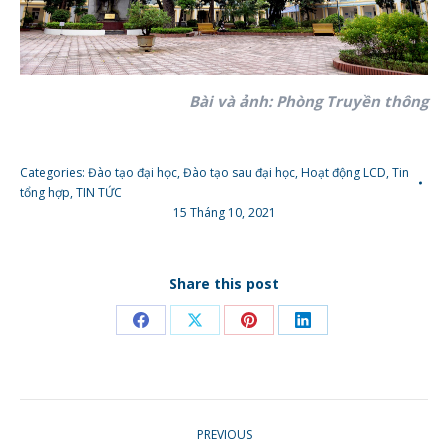
Bài và ảnh: Phòng Truyền thông
Categories:
Đào tạo đại học
,
Đào tạo sau đại học
,
Hoạt động LCD
,
Tin
tổng hợp
,
TIN TỨC
15 Tháng 10, 2021
Share this post
Share
Share
Share
Share
on
on
on
on
Facebook
X
Pinterest
LinkedIn
POST
PREVIOUS