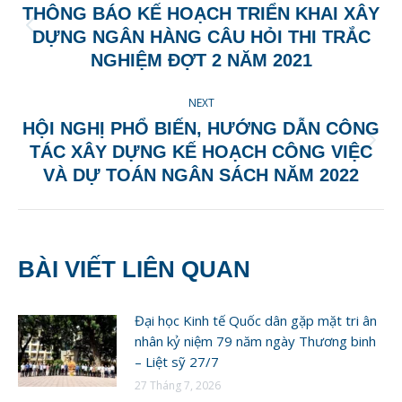
NAVIGATION
THÔNG BÁO KẾ HOẠCH TRIỂN KHAI XÂY
Previous
DỰNG NGÂN HÀNG CÂU HỎI THI TRẮC
post:
NGHIỆM ĐỢT 2 NĂM 2021
NEXT
HỘI NGHỊ PHỔ BIẾN, HƯỚNG DẪN CÔNG
Next
TÁC XÂY DỰNG KẾ HOẠCH CÔNG VIỆC
post:
VÀ DỰ TOÁN NGÂN SÁCH NĂM 2022
BÀI VIẾT LIÊN QUAN
Đại học Kinh tế Quốc dân gặp mặt tri ân
nhân kỷ niệm 79 năm ngày Thương binh
– Liệt sỹ 27/7
27 Tháng 7, 2026