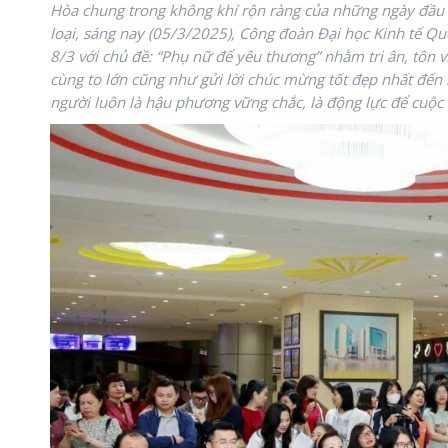
Hòa chung trong không khí rộn ràng của những ngày đầu t
loại, sáng nay (05/3/2025), Công đoàn Đại học Kinh tế 
8/3 với chủ đề: “Phụ nữ để yêu thương” nhằm tri ân, tô
cùng to lớn cũng như gửi lời chúc mừng tốt đẹp nhất đến
người luôn là hậu phương vững chắc, là động lực để cuộc