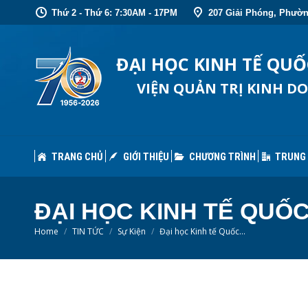
Thứ 2 - Thứ 6: 7:30AM - 17PM
207 Giải Phóng, Phườn
TRANG CHỦ
GIỚI THIỆU
CHƯƠNG TRÌNH
TRUNG
ĐẠI HỌC KINH TẾ QU
VIỆN QUẢN TRỊ KINH D
TRANG CHỦ
GIỚI THIỆU
CHƯƠNG TRÌNH
TRUNG
ĐẠI HỌC KINH TẾ QUỐ
You are here:
Home
TIN TỨC
Sự Kiện
Đại học Kinh tế Quốc…