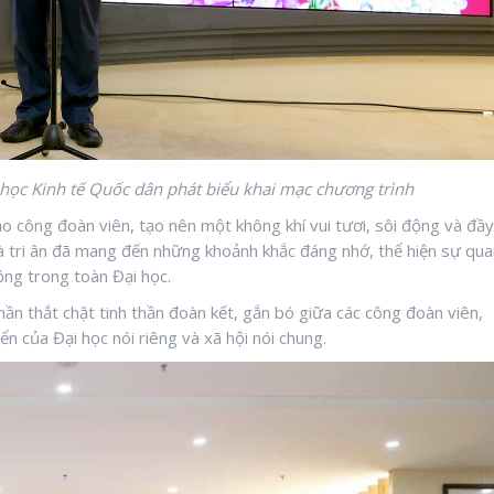
ọc Kinh tế Quốc dân phát biểu khai mạc chương trình
ảo công đoàn viên, tạo nên một không khí vui tươi, sôi động và đầy
à tri ân đã mang đến những khoảnh khắc đáng nhớ, thể hiện sự qua
ộng trong toàn Đại học.
hần thắt chặt tinh thần đoàn kết, gắn bó giữa các công đoàn viên,
n của Đại học nói riêng và xã hội nói chung.