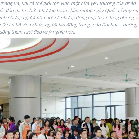
háng Ba, khi cả thế giới tôn vinh một nửa yêu thương của nhân
Quốc dân đã tổ chức Chương trình chào mừng ngày Quốc tế Phụ nữ
n vinh những người phụ nữ với những đóng góp thầm lặng nhưng v
 nữ cán bộ viên chức, người lao động trong toàn Đại học – những
 sống thêm tươi đẹp và ý nghĩa hơn.