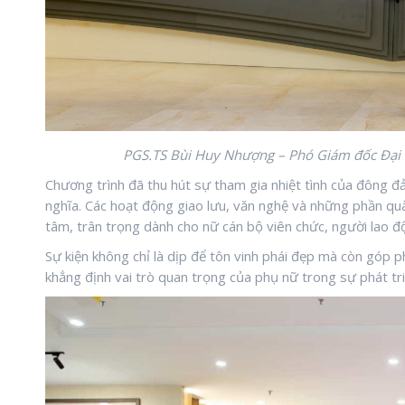
PGS.TS Bùi Huy Nhượng – Phó Giám đốc Đại h
Chương trình đã thu hút sự tham gia nhiệt tình của đông đ
nghĩa. Các hoạt động giao lưu, văn nghệ và những phần qu
tâm, trân trọng dành cho nữ cán bộ viên chức, người lao đ
Sự kiện không chỉ là dịp để tôn vinh phái đẹp mà còn góp p
khẳng định vai trò quan trọng của phụ nữ trong sự phát triể