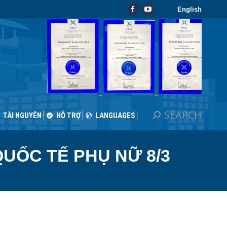
English
SEARCH
Search:
Facebook
YouTube
TÀI NGUYÊN
HỖ TRỢ
LANGUAGES
page
page
opens
opens
in
in
new
new
window
window
SEARCH
Search:
TÀI NGUYÊN
HỖ TRỢ
LANGUAGES
UỐC TẾ PHỤ NỮ 8/3