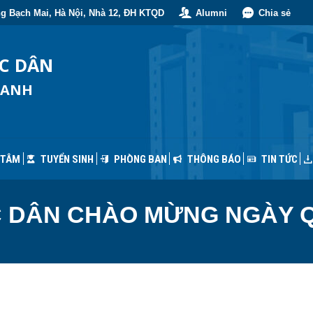
g Bạch Mai, Hà Nội, Nhà 12, ĐH KTQD
Alumni
Chia sẻ
 TÂM
TUYỂN SINH
PHÒNG BAN
THÔNG BÁO
TIN TỨC
ỐC DÂN
OANH
 TÂM
TUYỂN SINH
PHÒNG BAN
THÔNG BÁO
TIN TỨC
C DÂN CHÀO MỪNG NGÀY Q