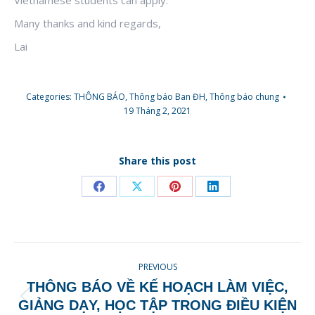
Many thanks and kind regards,
Lai
Categories:
THÔNG BÁO
,
Thông báo Ban ĐH
,
Thông báo chung
19 Tháng 2, 2021
Share this post
Share
Share
Share
Share
on
on
on
on
Facebook
X
Pinterest
LinkedIn
POST
PREVIOUS
NAVIGATION
THÔNG BÁO VỀ KẾ HOẠCH LÀM VIỆC,
Previous
GIẢNG DẠY, HỌC TẬP TRONG ĐIỀU KIỆN