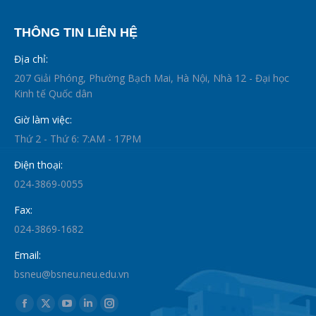
THÔNG TIN LIÊN HỆ
Địa chỉ:
207 Giải Phóng, Phường Bạch Mai, Hà Nội, Nhà 12 - Đại học
Kinh tế Quốc dân
Giờ làm việc:
Thứ 2 - Thứ 6: 7:AM - 17PM
Điện thoại:
024-3869-0055
Fax:
024-3869-1682
Email:
bsneu@bsneu.neu.edu.vn
Find us on:
Facebook
X
YouTube
Linkedin
Instagram