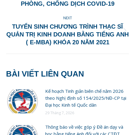
post:
PHÒNG, CHỐNG DỊCH COVID-19
NEXT
TUYỂN SINH CHƯƠNG TRÌNH THẠC SĨ
Next
QUẢN TRỊ KINH DOANH BẰNG TIẾNG ANH
post:
( E-MBA) KHÓA 20 NĂM 2021
BÀI VIẾT LIÊN QUAN
Kế hoạch Tinh giản biên chế năm 2026
theo Nghị định số 154/2025/NĐ-CP tại
Đại học Kinh tế Quốc dân
29 Tháng 7, 2026
Thông báo về việc góp ý Đề án dạy và
học bằng tiếng Anh đối với các CTĐT