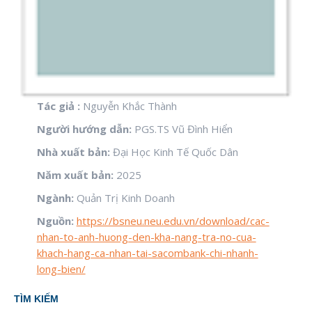
Tác giả :
Nguyễn Khắc Thành
Người hướng dẫn:
PGS.TS Vũ Đình Hiển
Nhà xuất bản:
Đại Học Kinh Tế Quốc Dân
Năm xuất bản:
2025
Ngành:
Quản Trị Kinh Doanh
Nguồn:
https://bsneu.neu.edu.vn/download/cac-
nhan-to-anh-huong-den-kha-nang-tra-no-cua-
khach-hang-ca-nhan-tai-sacombank-chi-nhanh-
long-bien/
TÌM KIẾM