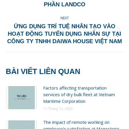
post:
PHẦN LANDCO
NEXT
ỨNG DỤNG TRÍ TUỆ NHÂN TẠO VÀO
Next
HOẠT ĐỘNG TUYỂN DỤNG NHÂN SỰ TẠI
post:
CÔNG TY TNHH DAIWA HOUSE VIỆT NAM
BÀI VIẾT LIÊN QUAN
Factors affecting transportation
services of dry bulk fleet at Vietnam
Maritime Corporation
11 Tháng 12, 2025
The impact of remote working on
employee’s satisfaction at Magestone