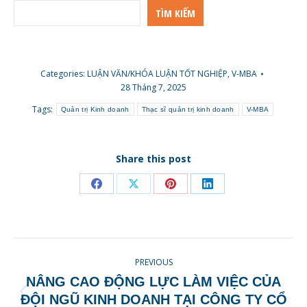
TÌM KIẾM
Categories:
LUẬN VĂN/KHÓA LUẬN TỐT NGHIỆP
,
V-MBA
28 Tháng 7, 2025
Tags:
Quản trị Kinh doanh
Thạc sĩ quản trị kinh doanh
V-MBA
Share this post
Share
Share
Share
Share
on
on
on
on
Facebook
X
Pinterest
LinkedIn
POST
PREVIOUS
NAVIGATION
NÂNG CAO ĐỘNG LỰC LÀM VIỆC CỦA
Previous
ĐỘI NGŨ KINH DOANH TẠI CÔNG TY CỔ