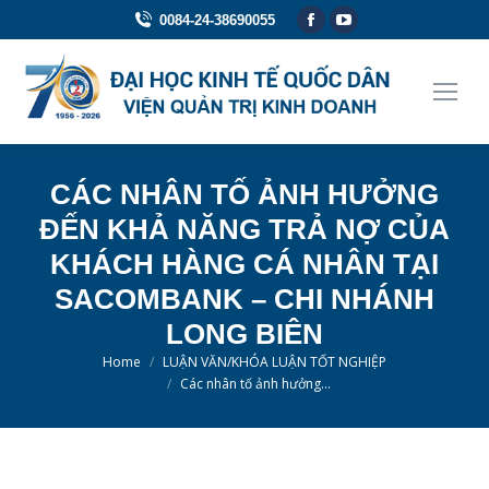
Facebook
YouTube
0084-24-38690055
page
page
opens
opens
in
in
new
new
window
window
CÁC NHÂN TỐ ẢNH HƯỞNG
ĐẾN KHẢ NĂNG TRẢ NỢ CỦA
KHÁCH HÀNG CÁ NHÂN TẠI
SACOMBANK – CHI NHÁNH
LONG BIÊN
You are here:
Home
LUẬN VĂN/KHÓA LUẬN TỐT NGHIỆP
Các nhân tố ảnh hưởng…