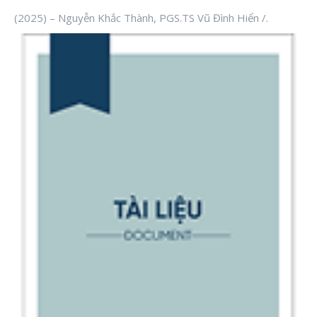
(2025) – Nguyễn Khắc Thành, PGS.TS Vũ Đình Hiển /.