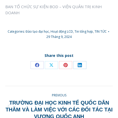
BAN TỔ CHỨC SỰ KIỆN BOD – VIỆN QUẢN TRỊ KINH
DOANH
Categories:
Đào tạo đại học
,
Hoạt động LCD
,
Tin tổng hợp
,
TIN TỨC
29 Tháng 9, 2024
Share this post
Share
Share
Share
Share
on
on
on
on
Facebook
X
Pinterest
LinkedIn
POST
PREVIOUS
NAVIGATION
TRƯỜNG ĐẠI HỌC KINH TẾ QUỐC DÂN
Previous
THĂM VÀ LÀM VIỆC VỚI CÁC ĐỐI TÁC TẠI
post:
VƯƠNG QUỐC ANH