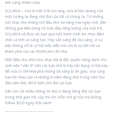
ánh sáng nhiệm màu.
SOLARIA – vừa là mặt trời soi rạng, vừa là hào quang của
một tương lai đang chờ đợi của tất cả chúng ta. Từ những
nốt nhạc nhẹ nhàng mở đầu như tia nắng mai ngày mới, đến
những giai điệu bùng nổ tràn đầy năng lượng của tuổi trẻ,
SOLARIA sẽ đưa các bạn qua một hành trình âm nhạc đậm
chất cá tính và sáng tạo. Hãy sẵn sàng để tỏa sáng, vì sự
kiện không chỉ là cơ hội biểu diễn mà còn là sự kết nối và
khám phá của các BSNEUers đó nha.
Một điều nho nhỏ nữa, nhạc hội là đặc quyền riêng dành cho
sinh viên “viện B” nên các bạn nhớ là hãy tận dụng cơ hội này
để vừa có thể khai phá những tài năng bị ẩn giấu, vừa cùng
bạn bè nhau tạo ra những kỉ niệm đáng nhớ trong năm học
đầu tiên nhé, BOD luôn chờ đợi các bạn.
Vẫn còn rất nhiều thông tin thú vị đang đang đợi các bạn
trong thời gian tới, vậy thì còn chần chờ gì nữa mà không
follow BOD ngay thôi nào!!!
————————————