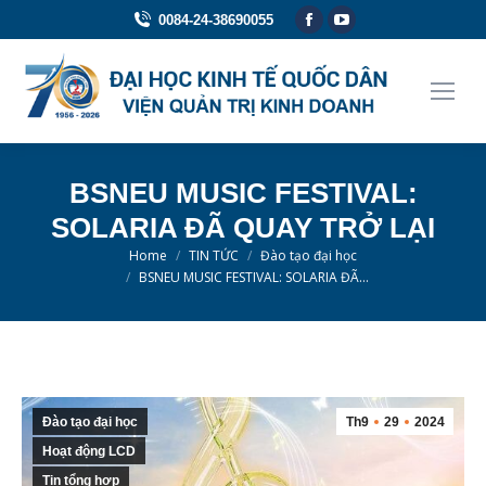
Facebook
YouTube
0084-24-38690055
page
page
opens
opens
in
in
new
new
window
window
BSNEU MUSIC FESTIVAL:
SOLARIA ĐÃ QUAY TRỞ LẠI
You are here:
Home
TIN TỨC
Đào tạo đại học
BSNEU MUSIC FESTIVAL: SOLARIA ĐÃ…
Đào tạo đại học
Th9
29
2024
Hoạt động LCD
Tin tổng hợp