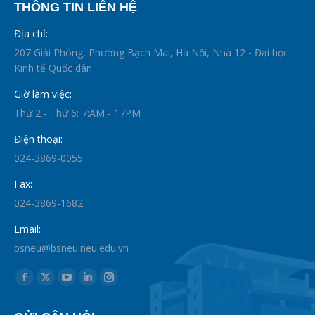
THÔNG TIN LIÊN HỆ
Địa chỉ:
207 Giải Phóng, Phường Bạch Mai, Hà Nội, Nhà 12 - Đại học
Kinh tế Quốc dân
Giờ làm việc:
Thứ 2 - Thứ 6: 7:AM - 17PM
Điện thoại:
024-3869-0055
Fax:
024-3869-1682
Email:
bsneu@bsneu.neu.edu.vn
Find us on:
Facebook
X
YouTube
Linkedin
Instagram
page
page
page
page
page