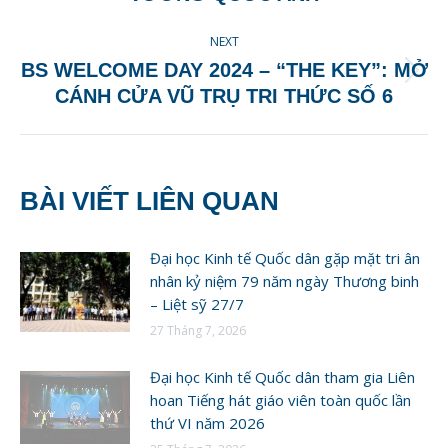
NEXT
BS WELCOME DAY 2024 – “THE KEY”: MỞ
Next
CÁNH CỬA VŨ TRỤ TRI THỨC SỐ 6
post:
BÀI VIẾT LIÊN QUAN
Đại học Kinh tế Quốc dân gặp mặt tri ân
nhân kỷ niệm 79 năm ngày Thương binh
– Liệt sỹ 27/7
27 Tháng 7, 2026
Đại học Kinh tế Quốc dân tham gia Liên
hoan Tiếng hát giáo viên toàn quốc lần
thứ VI năm 2026