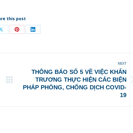
re this post
Share
Share
Share
on
on
on
ook
X
Pinterest
LinkedIn
NEXT
THÔNG BÁO SỐ 5 VỀ VIỆC KHẨN
TRƯƠNG THỰC HIỆN CÁC BIỆN
Next
PHÁP PHÒNG, CHỐNG DỊCH COVID-
post:
19