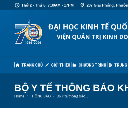
Thứ 2 - Thứ 6: 7:30AM - 17PM
207 Giải Phóng, Phườn
TRANG CHỦ
GIỚI THIỆU
CHƯƠNG TRÌNH
TRUNG
ĐẠI HỌC KINH TẾ QU
VIỆN QUẢN TRỊ KINH D
TRANG CHỦ
GIỚI THIỆU
CHƯƠNG TRÌNH
TRUNG
BỘ Y TẾ THÔNG BÁO KH
You are here:
Home
THÔNG BÁO
Bộ Y tế thông báo…