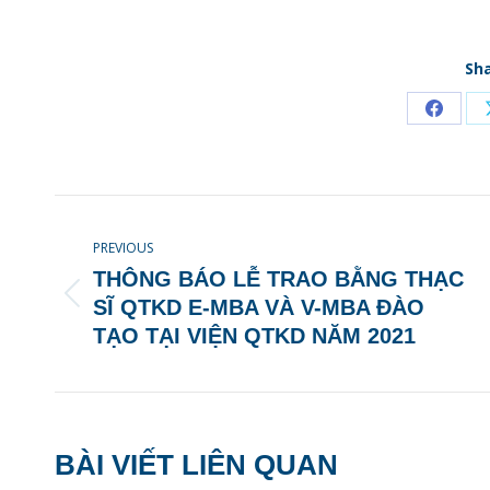
Sha
Share
on
Faceb
POST
NAVIGATION
PREVIOUS
THÔNG BÁO LỄ TRAO BẰNG THẠC
Previous
SĨ QTKD E-MBA VÀ V-MBA ĐÀO
post:
TẠO TẠI VIỆN QTKD NĂM 2021
BÀI VIẾT LIÊN QUAN