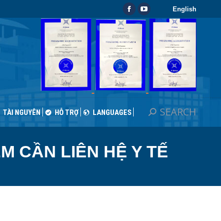
English
SEARCH
Search:
Facebook
YouTube
TÀI NGUYÊN
HỖ TRỢ
LANGUAGES
page
page
opens
opens
in
in
new
new
window
window
SEARCH
Search:
TÀI NGUYÊN
HỖ TRỢ
LANGUAGES
M CẦN LIÊN HỆ Y TẾ