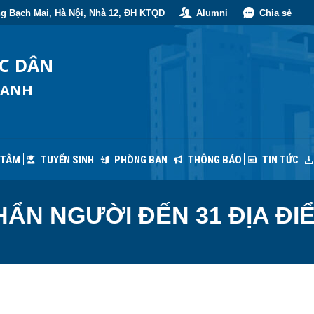
g Bạch Mai, Hà Nội, Nhà 12, ĐH KTQD
Alumni
Chia sẻ
 TÂM
TUYỂN SINH
PHÒNG BAN
THÔNG BÁO
TIN TỨC
ỐC DÂN
OANH
 TÂM
TUYỂN SINH
PHÒNG BAN
THÔNG BÁO
TIN TỨC
ẨN NGƯỜI ĐẾN 31 ĐỊA ĐIỂ