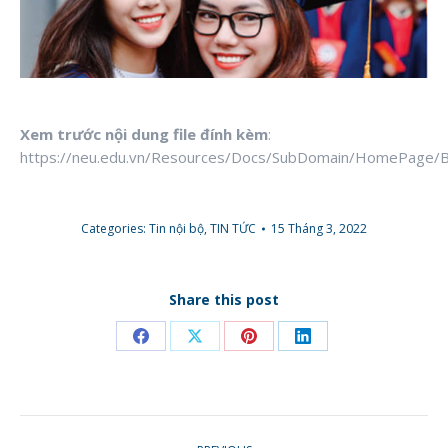
Xem trước nội dung file đính kèm
:
https://neu.edu.vn/Resources/Docs/SubDomain/HomeP
Categories:
Tin nội bộ
,
TIN TỨC
15 Tháng 3, 2022
Share this post
Share
Share
Share
Share
on
on
on
on
Facebook
X
Pinterest
LinkedIn
POST