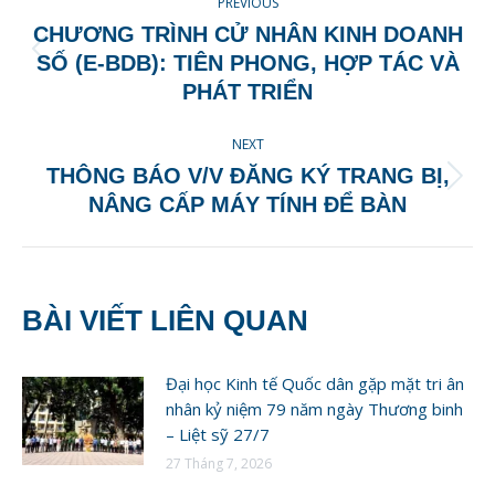
PREVIOUS
NAVIGATION
CHƯƠNG TRÌNH CỬ NHÂN KINH DOANH
Previous
SỐ (E-BDB): TIÊN PHONG, HỢP TÁC VÀ
post:
PHÁT TRIỂN
NEXT
THÔNG BÁO V/V ĐĂNG KÝ TRANG BỊ,
Next
NÂNG CẤP MÁY TÍNH ĐỂ BÀN
post:
BÀI VIẾT LIÊN QUAN
Đại học Kinh tế Quốc dân gặp mặt tri ân
nhân kỷ niệm 79 năm ngày Thương binh
– Liệt sỹ 27/7
27 Tháng 7, 2026