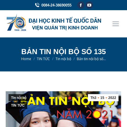
Facebook
YouTube
0084-24-38690055
page
page
opens
opens
in
in
new
new
window
window
BẢN TIN NỘI BỘ SỐ 135
You are here:
Home
TIN TỨC
Tin nội bộ
Bản tin nội bộ số…
Tin nội bộ
Th3
15
2022
TIN TỨC