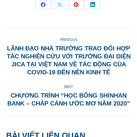
Share
Share
Share
Share
on
on
on
on
Facebook
X
Pinterest
LinkedIn
POST
PREVIOUS
NAVIGATION
LÃNH ĐẠO NHÀ TRƯỜNG TRAO ĐỔI HỢP
TÁC NGHIÊN CỨU VỚI TRƯỞNG ĐẠI DIỆN
Previous
JICA TẠI VIỆT NAM VỀ TÁC ĐỘNG CỦA
post:
COVID-19 ĐẾN NỀN KINH TẾ
NEXT
CHƯƠNG TRÌNH “HỌC BỔNG SHINHAN
Next
BANK – CHẮP CÁNH ƯỚC MƠ NĂM 2020”
post:
BÀI VIẾT LIÊN QUAN