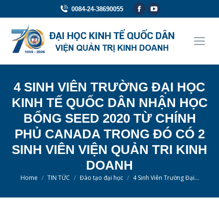
Facebook
YouTube
0084-24-38690055
page
page
opens
opens
in
in
new
new
window
window
4 SINH VIÊN TRƯỜNG ĐẠI HỌC
KINH TẾ QUỐC DÂN NHẬN HỌC
BỔNG SEED 2020 TỪ CHÍNH
PHỦ CANADA TRONG ĐÓ CÓ 2
SINH VIÊN VIỆN QUẢN TRI KINH
DOANH
You are here:
Home
TIN TỨC
Đào tạo đại học
4 Sinh Viên Trường Đại…