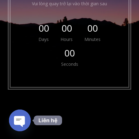
Vui lòng quay trở lại vào thời gian sau
00
00
00
Days
Hours
Minutes
00
Seconds
Liên hệ
Open chaty