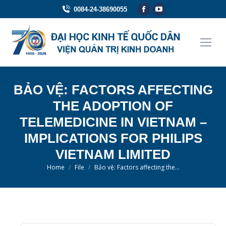
Facebook
YouTube
0084-24-38690055
page
page
opens
opens
in
in
new
new
window
window
BẢO VỆ: FACTORS AFFECTING
THE ADOPTION OF
TELEMEDICINE IN VIETNAM –
IMPLICATIONS FOR PHILIPS
VIETNAM LIMITED
You are here:
Home
File
Bảo vệ: Factors affecting the…