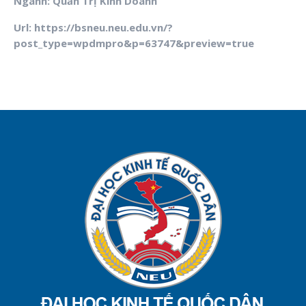
Ngành: Quản Trị Kinh Doanh
Url: https://bsneu.neu.edu.vn/?
post_type=wpdmpro&p=63747&preview=true